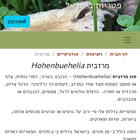
פטריות בישראל
русский
דף הבית
רשימות
אוזניתיים
מרזבית
מרזבית
Hohenbuehelia
סוג מרזבית
(Hohenbuehelia) - הכובע בשרני, דמוי כוסית, צדף
או משפך הפתוח מצד אחד כמרזב. לעתים רך וז'לטיני. הרגל צדית,
מרכזית או חסרה. הדפים גולשים לרגל, צפופים, לבנבנים או
צהבהבים.
הפטריות גדלות על-פי-רוב על גזעים או שרשים מכוסים אדמה,
ביערות, שדות ופארקים.
הסוג כולל כ-25 מינים. בישראל גדלים 2-3 מינים.
הפטריות ראויות
למאכל.