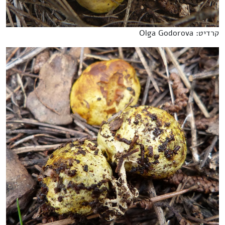
קרדיט: Olga Godorova