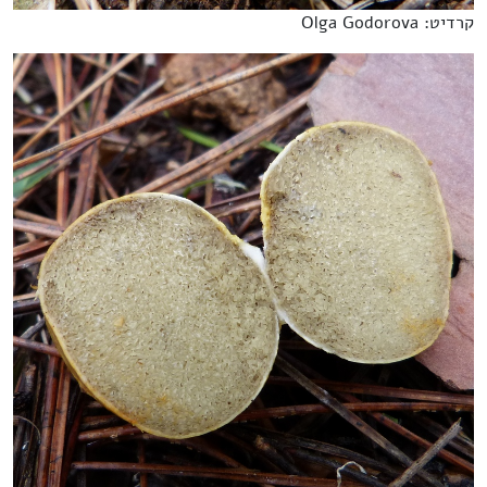
קרדיט: Olga Godorova