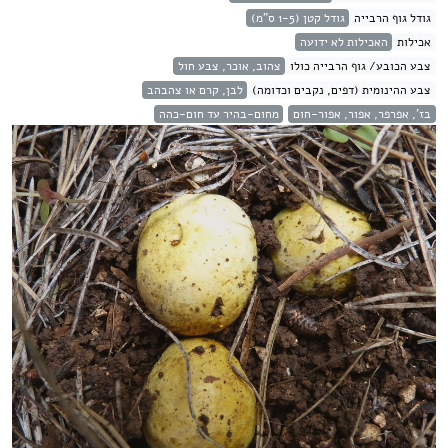
גודל גוף הרבייה
גודל קטן (1-5 ס"מ)
אכילות
האכילות לא ידועה
צבע הכובע/ גוף הרבייה כולו
צהוב, אוכר, צבע חול
צבע ההינומית (דפים, נקבים וכדומה)
לבן, קרם או צהבהב
בז', אפרפר, אפור, אפור-חום
מחום-בהיר עד חום-כהה