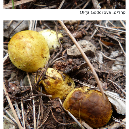
קרדיט: Olga Godorova