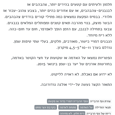
חלמון ולעיתים עם קטעים בהירים יותר, צהבהבים או
לבנבנים-צהבהבים, או עם אזורים כהים יותר, בצבע צהוב-עכור או
חלודי. בבסיס הפקעת נמצאים כמה פתילי קורים בודדים צהבהבים.
הבשר מוצק, בנוי מהרבה תאים קטנים ומפותלים המלאים בנבגים.
צבעו בתחילה לבנבן, עם הזמן הופך לאפרפר, חום עד חום-כהה.
ללא ריח מיוחד.
הנבגים דמויי כישור, מאורכים, חלקים, בעלי שתי טיפות שמן.
גודלם בערך 10-11*4,5-5 מיקרון.
הפטריות נמצאו על האדמה או שקועות עד חצי הקוטר באדמה,
בחורשות אורנים של יער בן-שמן בינואר 2015.
לא ידוע אם נאכלת. לא ראויה לליקוט.
התאור הקצר נעשה על-ידי אולגה גודורובה.
צורת גוף הרבייה
גופי הרבייה דמויי כדור או פקעת
תנאי הגדילה
על האדמה
מתחת לאדמה
בקרבת עצי מחט
ריחו של גוף הרבייה
ריח חלש, לא מזוהה