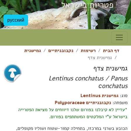
פטריות בישראל
русский
דף הבית
רשימות
נקבובניתיים
גמישנית
גמישנית צדף
גמישנית צדף
Lentinus conchatus / Panus
сonchatus
סוג:
גמישנית Lentinus
משפחה:
נקבובניתיים Polyporaceae
*עדיין לא קיבלנו בפורום שלנו דיווחים על מציאת הפטרייה
בישראל ע"י המלקטים המשתתפים בפורום.
הכובע בשרני במרכזו, בתחילה קמור-שטוח ושוליו מקופלים,