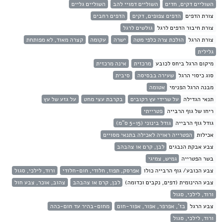
השוליים דקים, חדים
השוליים דמויי להב
השוליים גליים
צורת הדפים
הדפים צפופים, דקים
הדפים רחבים
צורת חיבור הדפים לרגל
גולשים לרגל
צורת הרגל
הולכת צרה כלפי מטה
ישרה
עקומה
קצרה מאוד, לא מפותחת
גלילית
מיקום הרגל ביחס לכובע
מרכזית
אינה מרכזית
סוג כיסוי הרגל
שעירה בבסיסה
סיבית
מבנה הרגל הפנימי
אטומה
תנאי הגדילה
על שרידי עץ רקובים
בקרבת עצי מחט
על גזע של עץ
ריחו של גוף הרבייה
פטרייתי
גודל גוף הרבייה
גודל בינוני (5-15 ס"מ)
אכילות
הפטרייה ראויה לאכילה בתנאי מסויים
צבע אבקת הנבגים
לבן, קרם או צהבהב
בשר הפטרייה
גמיש, צמיגי
צבע הכובע/ גוף הרבייה כולו
אפרסק, תפוז, חלודי, חום-חלודי
ורוד, לילכי, סגול
צבע ההינומית (דפים, נקבים וכדומה)
לבן, קרם או צהבהב
צהוב, אוכר, צבע חול
ורוד, לילכי, סגול
צבע הרגל
בז', אפרפר, אפור, אפור-חום
מחום-בהיר עד חום-כהה
ורוד, לילכי, סגול