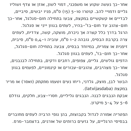
אחר-כך נעשה שקוע או משפכני, דמוי לשון, אוזן או צדף ושוליו
גליים ודמויי להב. קוטרו 5-10 (15) ס"מ, פניו יבשים, סיביים,
לבדיים או קשקשיים במקצת, צבעו בתחילה חום-סגלגל, אחר-כך
חום-צהוב עד חום-בז'-בהיר, לעתים בגוון ייני או סגלגל.
הרגל בדרך כלל קצרה אך ניכרת, מוצקה, קשה, צדדית, לעתים
צרה בקרבת הבסיס, גובהה 1-2 ס"מ, עוביה 0,4-1 ס"מ, סיבית,
זיפנית או צמרית, במיוחד בבסיס, צבעה בתחילה חום-סגלגל,
אחר-כך חום-בז', לעתים בגוון סגלגל.
הדפים גולשים, גליים, צפופים, רחבים ודקים, בתחילה לבנבנים,
אחר-כך מצהיבים, צהובים-עכורים או קינמוניים, לפעמים בגוון
סגלגל.
הבשר לבן, מוצק, גלדני, ריחו נעים וטעמו מתקתק (ואסר) או מריר
במקצת (latvijasdaba).
אבקת הנבגים לבנה. הנבגים גליליים, חסרי-צבע, חלקים, גודלם
5-6 על 3-4 מיקרון.
הפטריה אמורה לגדול בקבוצות, בהן גופי הרביה לעתים מחוברים
בבסיסי הרגליים, על גזעים כרותים של אורנים, בדצמבר-מרס.