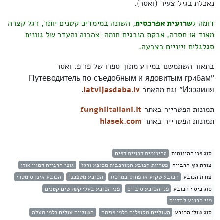
נאכלת בגיל צעיר (ואסר).
דומה ל
שרועית אפרכסית
, השונה במימדים קטנים יותר, רגל קצרה
מאוד או חסרה, אבקת הנבגים חומה-צהבוה והעדר של גוונים
סגלגלים וייניים בצבעה.
בתאור השתמשנו במידע מתוך ספרו של פרופ. ואסר
"Путеводитель по съедобным и ядовитым грибам
Израиля" וגם מהאתר
latvijasdaba.lv
.
תמונות הפטרייה באתר
funghiitaliani.it
תמונות הפטרייה באתר
hlasek.com
סוג פני ההינומית
ההינומית דמויית דפים
צורת גוף הרבייה
פטריות הכובע המורכבות מכובע ורגל
גופי הרבייה דמויי אוזן
צורת הכובע
הכובע שקוע או פחוס במרכזו
הכובע משפכני
הכובע אינו סימטרי
סוג כיסוי הכובע
פני הכובע סיביים
פני הכובע בעלי קשקשים קטנים
פני הכובע לבדיים
סוג שולי הכובע
השוליים מקופלים כלפי פנימה
השוליים עולים כלפי מעלה