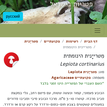
פטריות בישראל
русский
דף הבית
רשימות
פקועתיים
מִטרִיָנית
מטריינית הינומתית
מִטרייָנית הינומתית
Lepiota cortinarius
סוג:
מִטרִיָנית Lepiota
משפחה:
פקועתיים Agaricaceae
*השם העברי של הפטרייה הינו זמני בלבד
הכובע פעמוני, קמור ונעשה שטוח, עם פיטם רחב, גלי במקצת
סביב מרכזו. קוטרו 3-10 ס"מ. מרכז הכובע סיבי וסביבו סדורים
במעגלים קשקשים בצבע חום-כתום-ורדרד על רקע קרם או ורדרד.