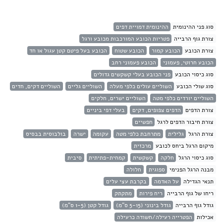
סוג פני ההינומית
ההינומית דמויית דפים
צורת גוף הרבייה
פטריות הכובע המורכבות מכובע ורגל
צורת הכובע
הכובע קמור
הכובע שטוח
הכובע בעל פיטם קטן עגול או חד
הכובע חרוטי, פעמוני
הכובע פעמוני רחב
סוג כיסוי הכובע
פני הכובע בעלי קשקשים גדולים
סוג שולי הכובע
השוליים עולים כלפי מעלה
השוליים גליים
השוליים דקים, חדים
השוליים יורדים כלפי מטה
השוליים ישרים, חלקים
צורת הדפים
הדפים צפופים, דקים
בעלי דפי ביניים
צורת חיבור הדפים לרגל
חפשיים
צורת הרגל
גלילית
מתרחבת כלפי מטה
עקומה
ישרה
בולבוסית בבסיס
מיקום הרגל ביחס לכובע
מרכזית
סוג כיסוי הרגל
חלקה
קשקשית
קמחית-פתיתית
סיבית
מבנה הרגל הפנימי
ספוגית
חלולה
תנאי הגדילה
על האדמה
בקרבת עצי עלים
ריחו של גוף הרבייה
ריח פירות
מתקתק
גודל גוף הרבייה
גודל בינוני (5-15 ס"מ)
גודל קטן (1-5 ס"מ)
אכילות
הפטרייה רעילה/חשודה כרעילה