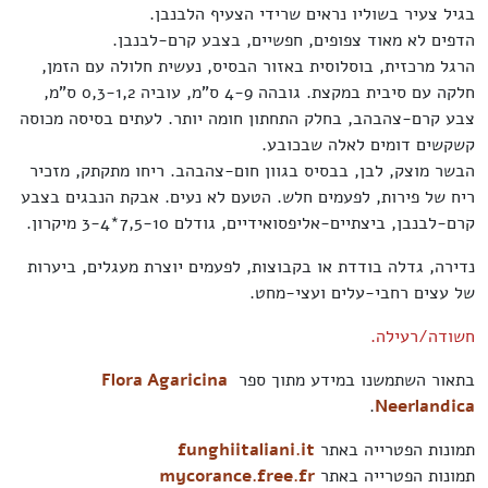
בגיל צעיר בשוליו נראים שרידי הצעיף הלבנבן.
הדפים לא מאוד צפופים, חפשיים, בצבע קרם-לבנבן.
הרגל מרכזית, בוסלוסית באזור הבסיס, נעשית חלולה עם הזמן,
חלקה עם סיבית במקצת. גובהה 4-9 ס"מ, עוביה 0,3-1,2 ס"מ,
צבע קרם-צהבהב, בחלק התחתון חומה יותר. לעתים בסיסה מכוסה
קשקשים דומים לאלה שבכובע.
הבשר מוצק, לבן, בבסיס בגוון חום-צהבהב. ריחו מתקתק, מזכיר
ריח של פירות, לפעמים חלש. הטעם לא נעים. אבקת הנבגים בצבע
קרם-לבנבן, ביצתיים-אליפסואידיים, גודלם 7,5-10*3-4 מיקרון.
נדירה, גדלה בודדת או בקבוצות, לפעמים יוצרת מעגלים, ביערות
של עצים רחבי-עלים ועצי-מחט.
חשודה/רעילה.
בתאור השתמשנו במידע מתוך ספר
Flora Agaricina
.
Neerlandica
תמונות הפטרייה באתר
funghiitaliani.it
תמונות הפטרייה באתר
mycorance.free.fr