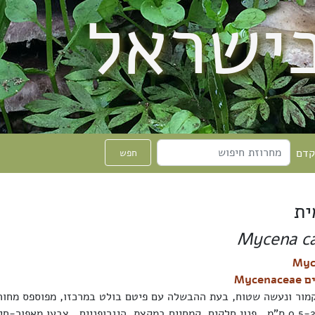
בישראל
קדם
חפש
ית
Mycena ca
Mycen
קמור ונעשה שטוח, בעת ההבשלה עם פיטם בולט במרכזו, מפוספס מחורץ
אחרת. קוטרו 0,5-2,5 ס"מ., פנוי חלקים, קמחיים במקצת, היגרופניים, צבעו מאפור-ח