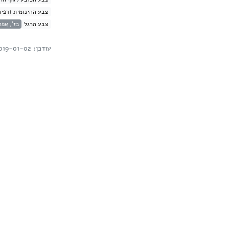
צבע ההינומית (דפים
צבע הרגל
בז', אפר
עודכן: 2019-01-02