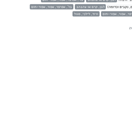
, נקבים וכדומה)
לבן, קרם או צהבהב
בז', אפרפר, אפור, אפור-חום
פר, אפור, אפור-חום
ורוד, לילכי, סגול