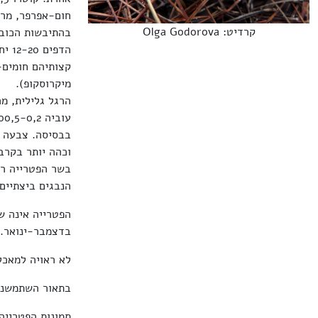
חום-אפרפר, מרכז
קרדיט: Olga Godorova
בהתיבשות הכובע
הדפ
קצותיהם חומים-
מיקרוסקופ).
בבסיסה. צבעה א
וכהה יותר בקרב
בשר הפטרייה רז
הנבגים ביצתיים-גליליים, ח
הפטרייה אינה ש
בדצמבר-ינואר.
לא ראויה למאכל
בתאור השתמשנו
תמונות הפטריי