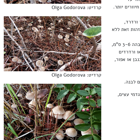
יוורים יותר.
קרדיט: Olga Godorova
ן ורדרד,
הות זאת ללא
הרגל גלילית, מרכזית, דקה, חלקה, קמחית בחלקה העליון, חלולה, זקופה או עקומה, גובהה 3-6 ס"מ,
 או ורדרדים
בן או אפור,
קרדיט: Olga Godorova
דמי עצים,