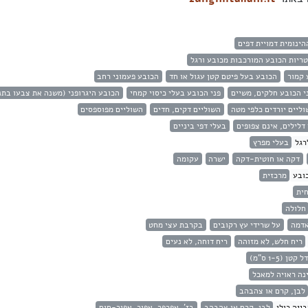
הינומית דמויית דפים
ריות הכובע המורכבות מכובע ורגל
 קמור
הכובע בעל פיטם קטן עגול או חד
הכובע פעמוני רחב
י הכובע חלקים, משיים
פני הכובע בעלי כיסוי קמחי
הכובע היגרופני (משנה את צבעו בתנ
וליים יורדים כלפי מטה
השוליים דקים, חדים
השוליים מפוספסים
דלילים, אינם צפופים
בעלי דפי ביניים
רגל
בעלי מפרץ
דקה או חוטית-דקה
ישרה
עקומה
ובע
מרכזית
ית
חלולה
אדמה
על שרידי עץ רקובים
בקרבת עצי מחט
ריח חלש, לא מזוהה
ריח דוחה, לא נעים
 קטן (1-5 ס"מ)
נה ראויה למאכל
לבן, קרם או צהבהב
ייה כולו
לבן, קרם או צהבהב
בז', אפרפר, אפור, אפור-חום