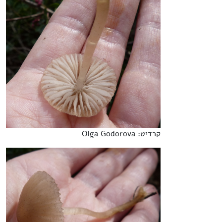
קרדיט: Olga Godorova