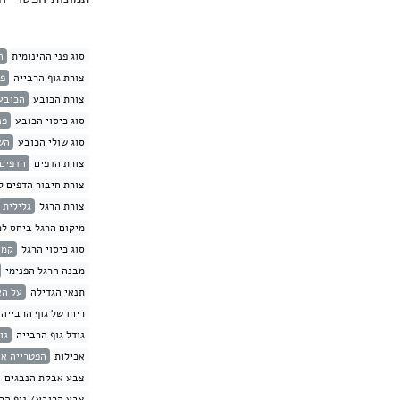
סוג פני ההינומית
ה
צורת גוף הרבייה
פט
צורת הכובע
הכובע
סוג כיסוי הכובע
פנ
סוג שולי הכובע
הש
צורת הדפים
הדפים 
צורת חיבור הדפים ל
צורת הרגל
גלילית
מיקום הרגל ביחס לכ
סוג כיסוי הרגל
קמח
מבנה הרגל הפנימי
תנאי הגדילה
על ה
ריחו של גוף הרבייה
גודל גוף הרבייה
גודל
אכילות
הפטרייה אי
צבע אבקת הנבגים
צבע הכובע/ גוף הרב