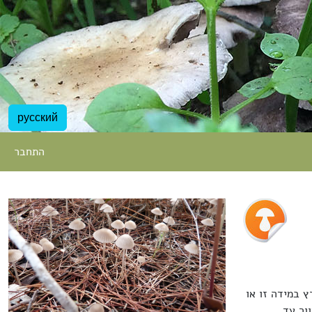
русский
התחבר
 במידה זו או
יוור עד