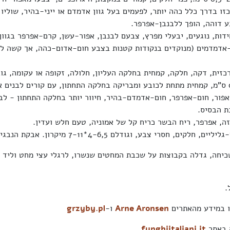
ו בדרך כלל כהה יותר, לפעמים בעל גוון אדמדם או ייני-בהיר, שוליו ח
 דוהה, הופך ללבנבן-אפרפר.
ים 12-20 יחידות, נוגעים, יבעלי מפרץ, צבעם לבנבן, אפור-עשן, קרם-אפרפר בגוו
אדמדמים (מנוקדים בנקודות קטנות בצבע חום-אדום-כהה, אך קשה לז
עוביה 00,5-0,2 ס"מ, קמחית מתחת לכובע ומבריקה בחלקה התחתון, עם קורים לבנים
פור, חום-אפרפר, חום-אדמדם-בהיר, חיוור יותר בחלקה התחתון - לבנ
ת הבסיס.
ה, אפרפר, ריח הבשר כריח קל של אמוניה, טעם חלש ועדין.
לקים, חסרי צבע, וגודלם 4-6,5*7-11 מיקרון. אבקת הנבגים לבנה.
כיחה, גדלה בקבוצות על שכבת המחטים שנשרו, לרגלי עצי מחט וליד ג
.
 במידע מהאתרים
Arne Aronsen
ו-
grzyby.pl
ה באתר
funghiitaliani.it