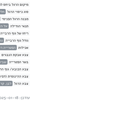
מיקום הרגל ביחס לכ
סוג כיסוי הרגל
חלק
מבנה הרגל הפנימי
תנאי הגדילה
על ה
ריחו של גוף הרבייה
גודל גוף הרבייה
גודל
אכילות
הפטרייה רא
צבע אבקת הנבגים
בשר הפטרייה
שביר
צבע הכובע/ גוף הרב
צבע ההינומית (דפים
צבע הרגל
לבן, קר
עודכן: 2025-01-18