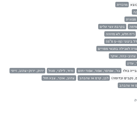
ובע
מרכזית
ה
ספוגית
אדמה
בקרבת עצי עלים
ריח חלש, לא מזוהה
 בינוני (5-15 ס"מ)
ויה לאכילה בתנאי מסויים
צהוב-כהה, אוקר
, עדין
ייה כולו
בז', אפרפר, אפור, אפור-חום
ורוד, לילכי, סגול
ירוק, ירוק-צהוב, זיתי
, נקבים וכדומה)
לבן, קרם או צהבהב
צהוב, אוכר, צבע חול
ם או צהבהב