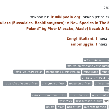
ול.
ו במידע מהאתר
it.wikipedia.org
וגם מהמאמר
llata (Russulales, Basidiomycota): A New Species In The
Poland" by Piotr Mleczko, Maciej Kozak & 
ה באתר
funghiitaliani.it
ה באתר
ambmuggia.it
הינומית דמויית דפים
ריות הכובע המורכבות מכובע ורגל
 קמור
הכובע שטוח
הכובע שקוע או פחוס במרכזו
הכובע כיפתי, חצי כדורי
י הכובע חלקים, משיים
וליים גליים
השוליים מפוספסים
השוליים דקים, חדים
השוליים מקופלים כלפי פנימה
ים
צפופים, דקים
בעלי דפי ביניים
הדפים רחבים ונפוחים באמצע
רגל
יושבים, מחוברים לרגל
בעלי מפרץ
מתרחבת כלפי מטה
דמויית אלה
ישרה
עקומה