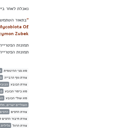
נאכלת לאחר ביש
"
בתאור השתמשנ
 Mycobiota Of
Szymon Z
ubek
תמונות הפטריי
תמונות הפטריי
סוג פני ההינומית
ה
צורת גוף הרבייה
פט
צורת הכובע
הכובע
סוג כיסוי הכובע
פנ
סוג שולי הכובע
הש
השוליים ישרים, חלק
צורת הדפים
הדפים 
צורת חיבור הדפים ל
צורת הרגל
גלילית