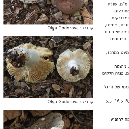
בתחילה כיפתי, קמור ונעשה שטוח, שקוע במרכזו, מוצק ובשרני, קוטרו 4-8(12) ס"מ. שוליו
חורצים
מבריקים,
רים, זיתיים,
קרדיט: Olga Godorova
מיננטיים הם
בים-חומים
 מעט במרכז,
 מוצקה
ך נעשית ספוגית בפנים עם הזמן. גובהה 3-8 ס"מ, עוביה 1,5-2,5 ס"מ. פניה חלקים
ימי של הרגל
הנבגים מגובששים, ביצתיים, הגבשושיות מגיעות ל-0,5 מיקרון בגודלן, גודל הנבגים 6,3-8,5*5,5-
קרדיט: Olga Godorova
ה להופיע,