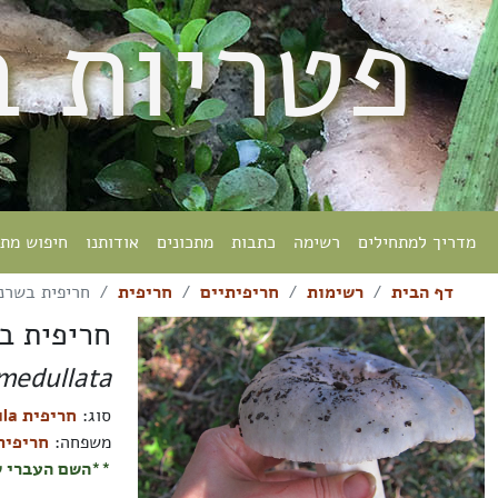
פטריות 
מדריך למתחילים
רשימה
כתבות
מתכונים
אודותנו
חיפוש מת
דף הבית
רשימות
חריפיתיים
חריפית
חריפית בשרנ
חריפית ב
medullata
סוג:
חריפית Russula
משפחה:
חריפיתיים eae
**השם העברי ש