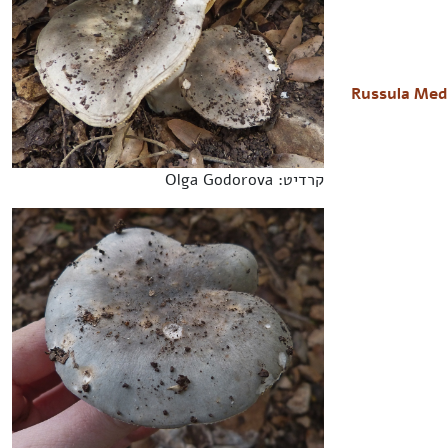
Russula Medu
קרדיט: Olga Godorova