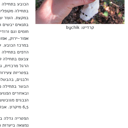
בתחילה מקופלים
במקצת. העור של
בתנאים יבשים הם
קרדיט: bychik
חומים וגם ורוד
אפור-ירוק, אפור
במרכז הכובע. ע
הדפים בתחילה די
צבעם בתחילה קר
הרגל מרכזית, ג
ולבנים, בהבשלה
הבשר בתחילה מו
ובאזורים הפגוע
6,5 מיקרון. אבקת הנבגים בצבע אוקר.
הפטריה גדלה בח
נמצאה ביערות 