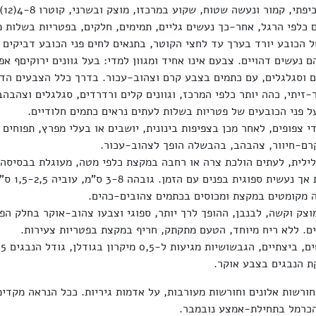
הכובע 
 כלפי הרגל, אחר-כך נעשים גליים, תמימים, חלקים, בפטריות בשלות מ
 הכובע יורד בערך עד לחצי הקוטר, בתנאים לחים פני הכובע דביקים ו
 נעשים דהויים. צבעם אינו אחיד ומגוון למדי: בעל גוונים ירוקיםף אפו
ים וסגלגלים, עם כתמים בצבע קרם וצהוב-עכור. בדרך כלל הצבעים הדו
-זיתי, כהה יותר כלפי המרכז, וגוונים קלים ורדרדים, סגלגלים וצהבה
ל פני הכובעים של פטריות בשלות לעתים נראים כתמים חלודיים.
 צפופים, לאחר מכן בצפיפות בינונית, יושבים או בעלי מפרץ, תפוחים
ם-חיוור, צהבהב, בהבשלה הופך לצהוב-עכור.
לילית, לעתים הולכת צרה או רחבה במקצת כלפי מטה, מעוגלת בבסיסה,
בפטריות צעירות א
 מקומטים במקצת ומכוסים בכתמים צהובים-כהים.
צק וקשה, לבנבן, ההופך לרך יותר, ספוגי וצבעו צהוב-אוקר בחלק הפנ
ים. ללא ריח מיוחד, הטעם מתקתק, חריף במקצת בפטריות צעירות.
ורשות אלונים וחורשות מעורבות, על אדמות גיריות. ככל הנראה מקדימ
הכרמל בתחילת-אמצע נובמבר.