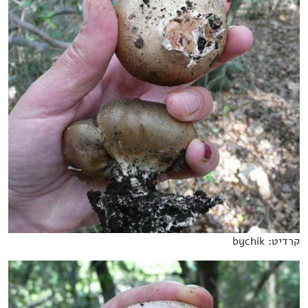
קרדיט: bychik