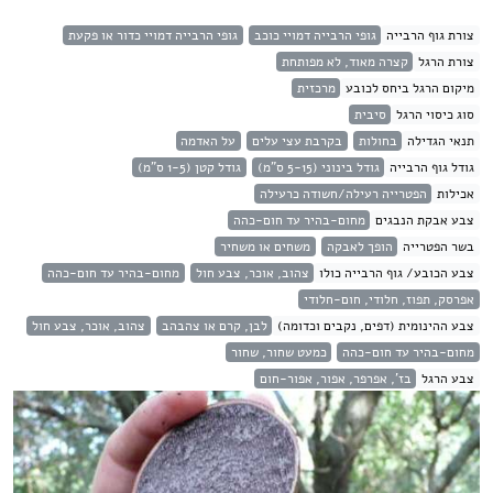
צורת גוף הרבייה
גופי הרבייה דמויי כוכב
גופי הרבייה דמויי כדור או פקעת
צורת הרגל
קצרה מאוד, לא מפותחת
מיקום הרגל ביחס לכובע
מרכזית
סוג כיסוי הרגל
סיבית
תנאי הגדילה
בחולות
בקרבת עצי עלים
על האדמה
גודל גוף הרבייה
גודל בינוני (5-15 ס"מ)
גודל קטן (1-5 ס"מ)
אכילות
הפטרייה רעילה/חשודה כרעילה
צבע אבקת הנבגים
מחום-בהיר עד חום-כהה
בשר הפטרייה
הופך לאבקה
משחים או משחיר
צבע הכובע/ גוף הרבייה כולו
צהוב, אוכר, צבע חול
מחום-בהיר עד חום-כהה
אפרסק, תפוז, חלודי, חום-חלודי
צבע ההינומית (דפים, נקבים וכדומה)
לבן, קרם או צהבהב
צהוב, אוכר, צבע חול
מחום-בהיר עד חום-כהה
כמעט שחור, שחור
צבע הרגל
בז', אפרפר, אפור, אפור-חום