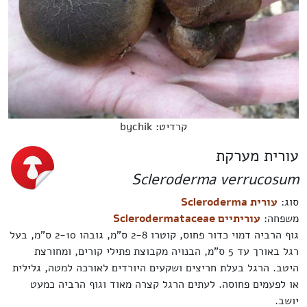
קרדיט: bychik
עורית מערקת
Scleroderma verrucosum
סוג:
עורית Scleroderma
משפחה:
עוריתיים Sclerodermataceae
גוף הרביה דמוי כדור פחוס, קוטרו 2-8 ס"מ, גובהו 2-10 ס"מ, בעל
רגל באורך עד 5 ס"מ, הבנויה מקבוצת פתילי קורים, ומחורצת
היטב. הרגל בעלת חריצים ושקעים היורדים לאורכה למטה, גלילית
או לפעמים פחוסה. לעתים הרגל קצרה מאוד וגוף הרביה כמעט
יושב.