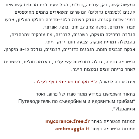
המעטה קשה, דק, עוביו 1,5 מ"מ, בגיל צעיר פניו מכוסים קשקשים
קטנים (לפעמים גדולים) הנושרים ומשאירים כתמים מחוספסים
דמויי שדות קטנים. נסדק בצורה בלתי-סדירה בחלקו העליון, צבעו
תפוז-אדמדם, נעשה צהבהב חום-בוצי, אפרפר.
הגלבה בתחילה מוצקה, בשרנית, לבנבנה, עם עורקים צהבהבים,
בהבשלה דמויית אבקה, צבעה חום-ירוק-זיתי.
אבקת הנבגים חומה. הנבגים כדוריים, קוצניים, גודלם 8-12 מיקרון.
הפטרייה נדירה, גדלה בחורשות עצי עלים, באדמה חולית, בשטחים
לאחר כריתת עצים ובקצות היער.
אינה טובה למאכל,
לפי מקורות מסויימים אף רעילה
.
בתאור השתמשנו במידע מתוך ספרו של פרופ. ואסר
"Путеводитель по съедобным и ядовитым грибам
Израиля".
תמונות הפטרייה באתר
mycorance.free.fr
תמונות הפטרייה באתר
ambmuggia.it