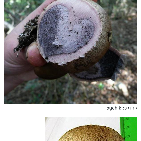
קרדיט: bychik