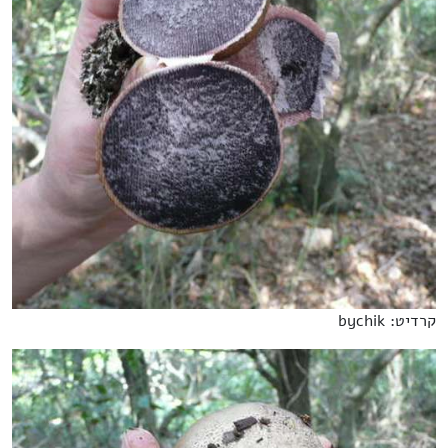
קרדיט: bychik