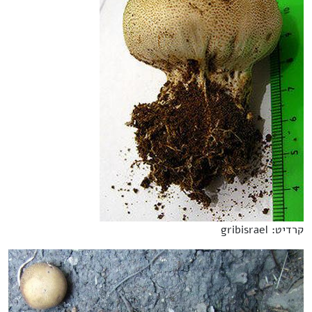
קרדיט: gribisrael