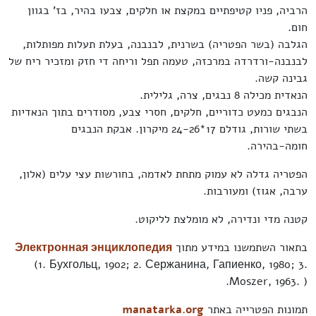
הרביה, פניו קטיפתיים במקצת או חלקים, צבעו בהיר, בז' בגוון
חום.
הגלבה (בשר הפטריה) בשרנית, לבנבנה, בעלת תעלות מפותלות,
לבנבנה-ורדרדה במרכזה, טעמה תפל וריחה די חזק ומזכיר ריח של
גבינה קשה.
הנאדית מכילה 8 נבגים, צרה, גלילית.
הנבגים כמעט כדוריים, חלקים, חסרי צבע, מסודרים בתוך הנאדיות
בשתי שורות, גודלם 17*24-26 מיקרון. אבקת הנבגים
חומה-בהירה.
הפטריה גדלה לא עמוק מתחת לאדמה, בחורשות עצי עלים (אלון,
ערבה, אגוז) ומעורבות.
קטנה מדי ונדירה, לא מומלצת לליקוט.
בתאור השתמשנו במידע מתוך
Электронная энциклопедия
(1. Бухгольц, 1902; 2. Сержанина, Гапиенко, 1980; 3.
Moszer, 1963. ).
תמונות הפטרייה באתר
manatarka.org