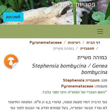
פטריות בישראל
русский
דף הבית
רשימות
Pyronemataceae
סטפנזיה
כמוהה משיית
כמוהה משיית
Stephensia bombycina / Genea
bombycina
סוג:
סטפנזיה Stephensia
משפחה:
Pyronemataceae
*השם העברי של הפטריה הינו זמני בלבד.
גוף הרביה דמוי פקעת קטנה, קוטרו 2-2,5 ס"מ. המעטה החיצוני
לא נפרד מבשר הפטריה, בעל קמטים וסדק צר הנכנס לתוך גוף