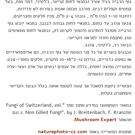
גוף הרביה בגיל צעיר ובתנאי לחות קרישי, ג'לטיני, דמוי מוח, בעל
קמטים וקפלים רבים, מורכב מכמה אונות בצורות לא סדירות,
רוחבוו 1-10 (15) ס"מ , גובהו 2-4 ס"מ, פניו חלקים ומבריקים,
צבעו צהוב עד כתום, בתנאיי לחות גבוהה לבנבן. בתנאי יובש גוף
הרבייה מסוגל להתיבש ולהפוך לקרום דק, ובתנאי לחות מתאימים
שוב מתנפח וחוזר למראה הקרישי.
הבשר רך, ג'לטיני, צהוב.
הנבגים נוצרים על כל פני השטח של גוף הרביה, הם אליפסואידיים
או כמעט כדוריים, גודלם 7-12*10-16 מיקרון, חלקים וחסרי-צבע.
הפטרייה נפוצה יחסית, גדלה על ענפים יבשים של אלון ועצי-עלה
אחרים, בעונת הגשמים.
הפטריה ניתנת למאכל אך קשה לקטוף אותה בגלל הבשר הקרישי
והמתפרק בקלות.
בתאור השתמשנו במידע מתוך ספר "Fungi of Switzerland, vol.
2. Non Gilled Fungi", by J. Breitenbach, F. Kranzlin וגם
מהאתר
Mushroom Expert
.
תמונות הפטרייה באתר
naturephoto-cz.com