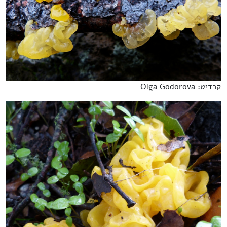
קרדיט: Olga Godorova