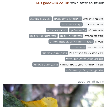
תמונות הפטרייה באתר
leifgoodwin.co.uk
סוג פני ההינומית
ההינומית דמויית קפלים
ההינומית מפותלת
צורת גוף הרבייה
גוף הרבייה קרישי
תנאי הגדילה
על גזע של עץ
בקרבת עצי עלים
גודל גוף הרבייה
גודל קטן (1-5 ס"מ)
גודל בינוני (5-15 ס"מ)
אכילות
הפטרייה ראויה לאכילה בתנאי מסויים
בשר הפטרייה
גמיש, צמיגי
צבע הכובע/ גוף הרבייה כולו
צהוב, אוכר, צבע חול
אפרסק, תפוז, חלודי, חום-חלודי
צבע ההינומית (דפים, נקבים וכדומה)
צהוב, אוכר, צבע חול
אפרסק, תפוז, חלודי, חום-חלודי
עודכן: 2025-01-18