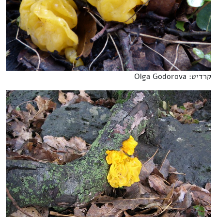
קרדיט: Olga Godorova