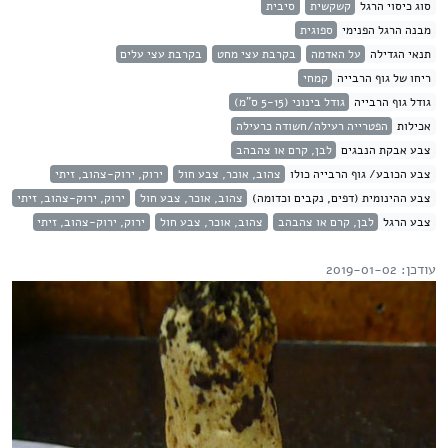
סוג כיסוי הרגל
קשקשית
סיבית
מבנה הרגל הפנימי
ספוגית
תנאי הגדילה
על האדמה
בקרבת עצי מחט
בקרבת עצי עלים
ריחו של גוף הרבייה
קמחי
גודל גוף הרבייה
גודל בינוני (5-15 ס"מ)
אכילות
הפטרייה רעילה/חשודה כרעילה
צבע אבקת הנבגים
לבן, קרם או צהבהב
צבע הכובע/ גוף הרבייה כולו
צהוב, אוכר, צבע חול
ירוק, ירוק-צהוב, זיתי
צבע ההינומית (דפים, נקבים וכדומה)
צהוב, אוכר, צבע חול
ירוק, ירוק-צהוב, זיתי
צבע הרגל
לבן, קרם או צהבהב
צהוב, אוכר, צבע חול
ירוק, ירוק-צהוב, זיתי
עודכן: 2019-01-02