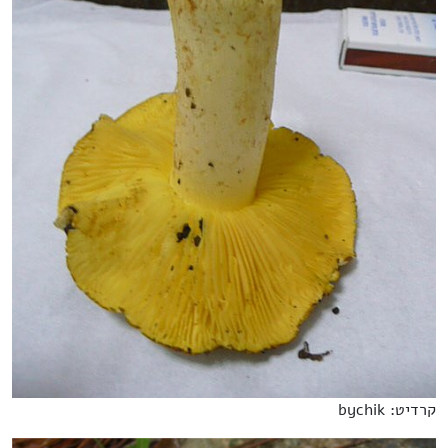
קרדיט: bychik