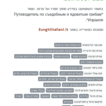
בתאור השתמשנו במידע מתוך ספרו של פרופ. ואסר
"Путеводитель по съедобным и ядовитым грибам
Израиля".
תמונות הפטרייה באתר
funghiitaliani.it
סוג פני ההינומית
ההינומית דמויית דפים
צורת גוף הרבייה
פטריות הכובע המורכבות מכובע ורגל
צורת הכובע
הכובע קמור
הכובע שטוח
הכובע שקוע ובעל פיטם במרכזו
הכובע פעמוני רחב
סוג כיסוי הכובע
פני הכובע סיביים
סוג שולי הכובע
השוליים דמויי להב
השוליים גליים
השוליים דקים, חדים
השוליים מקופלים כלפי פנימה
השוליים ישרים, חלקים
צורת הדפים
הדפים צפופים, דקים
הדפים רחבים
צורת חיבור הדפים לרגל
יושבים, מחוברים לרגל
בעלי מפרץ
צורת הרגל
גלילית
הולכת צרה כלפי מטה
עקומה
דמויית אלה
ישרה
מיקום הרגל ביחס לכובע
מרכזית