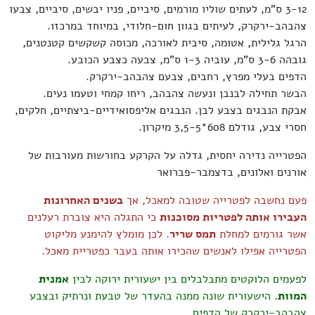
3-12 ס"מ, לעתים שוליו מורמים, סיביים, פניו יבשים, סיביים, צבעו
צהבהב-ירקרק, לעיתים בגוון חום-חלודי, במיוחד במרכזו.
הרגל גלילית, אטומה, סיבית לאורכה, מכוסה קשקשים קטנטנים,
גובהה 3-6 ס"מ, עוביה 1-3 ס"מ, צבעה כצבע הכובע.
הדפים בעלי מפרץ, רחבים, צבעם צהבהב-ירקרק.
הבשר תחילה לבנבן ונעשה צהבהב, ריחו קמחי וטעמו נעים.
אבקת הנבגים בצבע לבן. הנבגים אליפסואידיים-ביצתיים, חלקים,
חסרי צבע, גודלם 608*3,5-5 מיקרון.
הפטרייה נדירה יחסית, גדלה על הקרקע בחורשות מעורבות של
אורנים ואלונים, בדצמבר-פברואר
פעם נחשבה לפטרייה שטובה למאכל, אך
בשנים האחרונות
העבירו אותה לפטריות מסוכנות
כי התגלה היא צוברת רעלנים
אשר גורמים למחלת
תמס שריר
. לכן מומלץ להימנע מליקוט
הפטרייה אפילו לאנשים שהכירו אותה בעבר כפטריית מאכל.
לפעמים הלוקטים מתבלבלים בין ישעורית ירוקה לבין
אמנית
המוות
. הישעורית שונה ממנה בהעדר של טבעת ונרתיק ובצבע
צהבהב-ירקרק של הדפים.