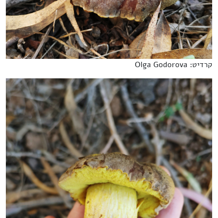
קרדיט: Olga Godorova