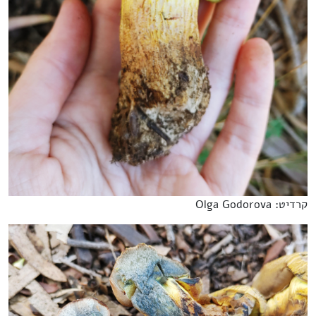
קרדיט: Olga Godorova