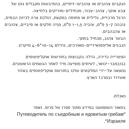
הנקבים צהובים או צהובים-זיתיים, בהתיבשות מקבלים גוון של
צבע אוקר, צהוב-עכור, מכחילים-מוריקים בלחיצה.
הרגל מרכזית, גלילית או פחוסה במקצת, הולכת צרה לכיוון הבסיס,
גובהה 3-7 ס"מ, עוביה 1-1,5 ס"מ, פניה חלקים או סיביים, צהובים
או צהבהבים.
הבשר צהוב, מכחיל בחתך.
הנבגים אליפסואידיים-מאורכים, גודלם 10-14*4-6 מיקרון.
הפטרייה נדירה, גדלה בקבוצות בחורשות אוקליפטוסים
בנובמבר-ינואר, לעיתים מופיעה מיד לאחר הגשמים הראשונים.
נמצאה על-ידי המלקטים שלנו בחורשת אוקליפטוסים באזור
אשדוד ובמרכז הארץ.
נאכלת.
בתאור השתמשנו במידע מתוך ספרו של פרופ. ואסר
"Путеводитель по съедобным и ядовитым грибам
Израиля".