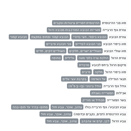
סוג פני ההינומית
ההינומית דמויית צינורות ונקבים
צורת גוף הרבייה
פטריות הכובע המורכבות מכובע ורגל
צורת הכובע
הכובע כיפתי, חצי כדורי
הכובע קמור ופחוס במקצת
הכובע קמור
סוג כיסוי הכובע
פני הכובע לבדיים
פני הכובע סיביים
סוג שולי הכובע
השוליים ישרים, חלקים
השוליים דקים, חדים
צורת הרגל
הולכת צרה כלפי מטה
גלילית
פחוסה
מיקום הרגל ביחס לכובע
מרכזית
סוג כיסוי הרגל
חלקה
סיבית
תנאי הגדילה
על האדמה
בקרבת עצי עלים
גודל גוף הרבייה
גודל בינוני (5-15 ס"מ)
אכילות
הפטרייה נאכלת
בשר הפטרייה
מכחיל או מוריק
צבע הכובע/ גוף הרבייה כולו
צהוב, אוכר, צבע חול
מחום-בהיר עד חום-כהה
צבע ההינומית (דפים, נקבים וכדומה)
צהוב, אוכר, צבע חול
צבע הרגל
לבן, קרם או צהבהב
צהוב, אוכר, צבע חול