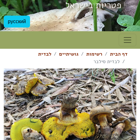
פטריות בישראל
русский
דף הבית
רשימות
גושיתיים
לבדית
לבדית סילבר