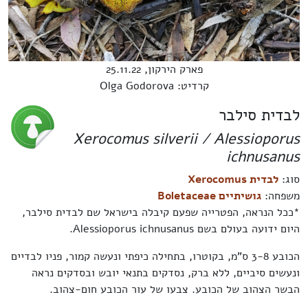
פארק הירקון, 25.11.22
קרדיט: Olga Godorova
לבדית סילבר
Xerocomus silverii / Alessioporus
ichnusanus
סוג:
לבדית Xerocomus
משפחה:
גושיתיים Boletaceae
*ככל הנראה, הפטרייה שפעם קיבלה בישראל שם לבדית סילבר,
היום ידועה בעולם בשם Alessioporus ichnusanus.
הכובע 3-8 ס"מ, בקוטרו, בתחילה כיפתי ונעשה קמור, פניו לבדיים
ונעשים סיביים, ללא ברק, נסדקים בתנאי יובש ובסדקים נראה
הבשר הצהוב של הכובע. צבעו של עור הכובע חום-צהוב.