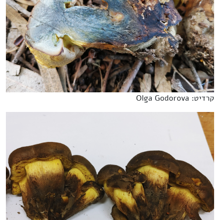
קרדיט: Olga Godorova