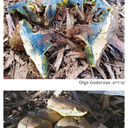
קרדיט: Olga Godorova