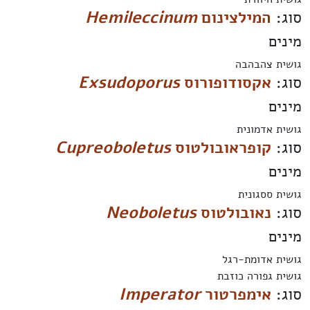
סוג:
המילצינום
Hemileccinum
מינים
גושית צהבהבה
סוג:
אקסודופורוס
Exsudoporus
מינים
גושית אדמונית
סוג:
קופראובולטוס
Cupreoboletus
מינים
גושית ססגונית
סוג:
נאובולטוס
Neoboletus
מינים
גושית אדומת-רגל
גושית גפורה כוזבת
סוג:
אימפרטור
Imperator