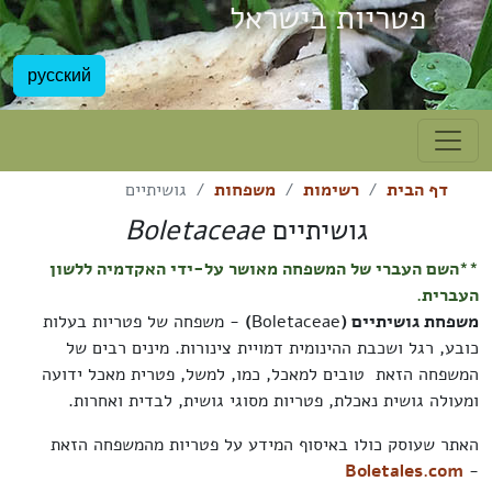
פטריות בישראל
русский
דף הבית
רשימות
משפחות
גושיתיים
גושיתיים
Boletaceae
**השם העברי של המשפחה מאושר על-ידי האקדמיה ללשון
העברית.
משפחת גושיתיים (
Boletaceae
)
- משפחה של פטריות בעלות
כובע, רגל ושכבת ההינומית דמויית צינורות. מינים רבים של
המשפחה הזאת טובים למאכל, כמו, למשל, פטרית מאכל ידועה
ומעולה גושית נאכלת, פטריות מסוגי גושית, לבדית ואחרות.
האתר שעוסק כולו באיסוף המידע על פטריות מהמשפחה הזאת
Boletales.com
-