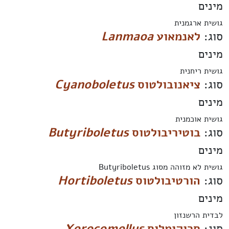
מינים
גושית ארגמנית
סוג:
לאנמאוע
Lanmaoa
מינים
גושית ריחנית
סוג:
ציאנובולטוס
Cyanoboletus
מינים
גושית אוכמנית
סוג:
בוטיריבולטוס
Butyriboletus
מינים
גושית לא מזוהה מסוג Butyriboletus
סוג:
הורטיבולטוס
Hortiboletus
מינים
לבדית הרשנזון
סוג:
סרוקומלוס
Xerocomellus