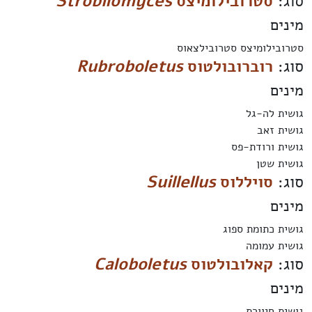
סוג:
סטרובילומיצס
Strobilomyces
מינים
סטרובילומיצס סטרובילצאוס
סוג:
רוברובולטוס
Rubroboletus
מינים
גושית לה-גל
גושית זאב
גושית ורודת-פס
גושית שטן
סוג:
סויללוס
Suillellus
מינים
גושית כתומת ספוג
גושית עמומה
סוג:
קאלובולטוס
Caloboletus
מינים
גושית חיוורת