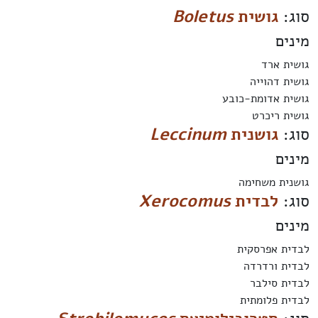
סוג:
גושית
Boletus
מינים
גושית ארד
גושית דהוייה
גושית אדומת-כובע
גושית ריכרט
סוג:
גושנית
Leccinum
מינים
גושנית משחימה
סוג:
לבדית
Xerocomus
מינים
לבדית אפרסקית
לבדית ורדרדה
לבדית סילבר
לבדית פלומתית