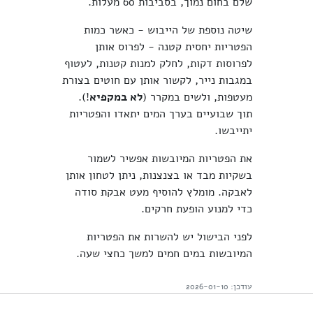
שלם בחום נמוך, בסביבות 60 מעלות.
שיטה נוספת של הייבוש - כאשר כמות
הפטריות יחסית קטנה - לפרוס אותן
לפרוסות דקות, לחלק למנות קטנות, לעטוף
במגבות נייר, לקשור אותן עם חוטים בצורת
מעטפות, ולשים במקרר (
לא במקפיא
!).
תוך שבועיים בערך המים יתאדו והפטריות
יתייבשו.
את הפטריות המיובשות אפשיר לשמור
בשקיות מבד או בצנצנות, ניתן לטחון אותן
לאבקה. מומלץ להוסיף מעט אבקת סודה
כדי למנוע הופעת חרקים.
לפני הבישול יש להשרות את הפטריות
המיובשות במים חמים למשך כחצי שעה.
עודכן: 2026-01-10