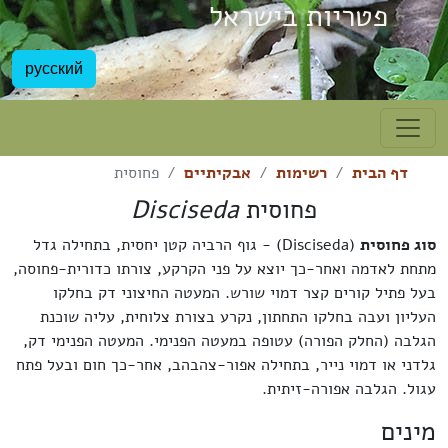
פטריות בישראל
русский
דף הבית
רשימות
אבקיתיים
פחוסית
פחוסית
Disciseda
סוג פחוסית
(Disciseda) - גוף הרביה קטן יחסית, בתחילה גדל
מתחת לאדמה ואחר-כך יוצא על פני הקרקע, צורתו כדורית-פחוסה,
בעל פתיל קורים קצר דמוי שורש. המעטה החיצוני דק בחלקו
העליון ועבה בחלקו התחתון, נקרע בצורת צלוחית, עליה שוכנת
הגלבה (החלק הפורה) עטופה במעטה הפנימי. המעטה הפנימי דק,
גלדני או דמוי נייר, בתחילה אפור-צהבהב, אחר-כך חום ובעל פתח
עגול. הגלבה אפורה-זיתית.
מינים