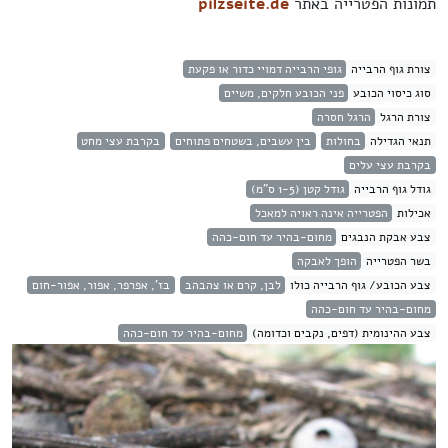
תמונות הפטרייה באתר
pilzseite.de
צורת גוף הרבייה
גופי הרבייה דמויי כדור או פקעת
סוג כיסוי הכובע
פני הכובע חלקים, משיים
צורת הרגל
הרגל חסרה
תנאי הגדילה
בחולות
בין עשבים, בשטחים פתוחים
בקרבת עצי מחט
בקרבת עצי עלים
גודל גוף הרבייה
גודל קטן (1-5 ס"מ)
אכילות
הפטרייה אינה ראויה למאכל
צבע אבקת הנבגים
מחום-בהיר עד חום-כהה
בשר הפטרייה
הופך לאבקה
צבע הכובע/ גוף הרבייה כולו
לבן, קרם או צהבהב
בז', אפרפר, אפור, אפור-חום
מחום-בהיר עד חום-כהה
צבע ההינומית (דפים, נקבים וכדומה)
מחום-בהיר עד חום-כהה