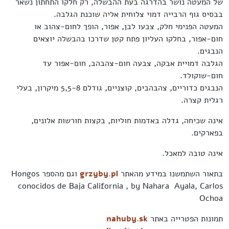
של המעטה נושר בהדרגה בעת ההבשלה, רק חלקו התחתון נשאר
בבסיס גוף הרבייה דמוי צלוחית אליה שוכנת הגלבה.
המעטה הפנימי חלק, צבעו לבן, אפור, הופך לחום-צהוב או
חום-אפור, בחלקו העליון פתח קטן שדרכו בהבשלה יוצאים
הנבגים.
הגלבה דמויית אבקה, צבעה חום-צהבהב, חום-אפור עד
חום-שוקולד.
הנבגים כדוריים, צהבהבים, קוצניים, גודלם 5,5-8 מיקרון, בעלי
רגלית קצרה.
אינה שכיחה, גדלה באדמות חוליות, בקצות חורשות אלונים,
בפארקים.
אינה טובה למאכל.
בתאור השתמשנו במידע מהאתר
grzyby.pl
וגם מהספר Hongos
conocidos de Baja California , by Nahara Ayala, Carlos
Ochoa
תמונות הפטרייה באתר
nahuby.sk