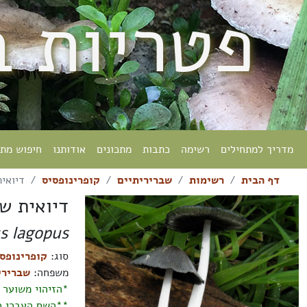
פטריות 
מדריך למתחילים
רשימה
כתבות
מתכונים
אודותנו
חיפוש מת
דף הבית
רשימות
שבריריתיים
קופרינופסיס
דיואי
דיואית ש
s lagopus
סוג:
קופרינופסיס nopsis
משפחה:
שבריריתיים eae
*הזיהוי משוער 
**השם העברי ה