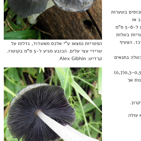
פרים-צהבהבים ומכוסים בשערות
 או
קמור-שטוח בעל פיטם רחב, בסופו של דבר הוא נעשה פחות או יותר שטוח, קוטרו מגיע ל-5-6 ס"מ
ריות בשלות
כז. הצעיף
הפטריות נמצאו ע"י אלכס מאשדוד, גדלות על
שרידי עצי עלים. הכובע מגיע ל-5 ס"מ בקוטרו.
בשלה בתנאים
קרדיט: Alex Gibhin
הרגל מרכזית, גלילית, מתרחבת כלפי מטה, חלולה, שברירית, גובהה 5-10 ס"מ, עוביה 0,3-0,5(0,7)
ות אך
 עולה