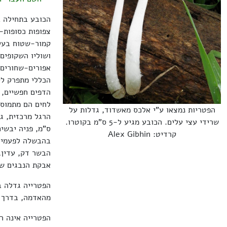
צפופות כסופות-
ושוליו השקופים
אפורים-שחורים 
הכללי מתפרק לק
הדפים חפשיים, 
לחים הם מתמוסס
הפטריות נמצאו ע"י אלכס מאשדוד, גדלות על
שרידי עצי עלים. הכובע מגיע ל-5 ס"מ בקוטרו.
ס"מ, פניה יבשי
קרדיט: Alex Gibhin
בהבשלה לפעמים
הבשר דק, עדין,
אבקת הנבגים שחורה 
הפטרייה גדלה ב
מהאדמה, בדרך כ
הפטרייה אינה ר