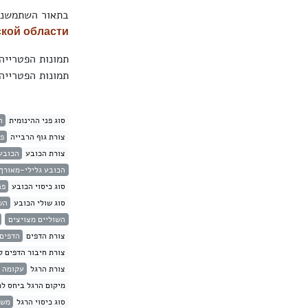
בתאור השתמשנו
кой области
תמונות הפטריי
תמונות הפטריי
סוג פני ההינומית
ה
צורת גוף הרבייה
פט
צורת הכובע
הכובע
הכובע גלילי-מאורך
סוג כיסוי הכובע
פנ
סוג שולי הכובע
הש
השוליים מצויצים
צורת הדפים
הדפים 
צורת חיבור הדפים ל
צורת הרגל
עקומה
מיקום הרגל ביחס לכ
סוג כיסוי הרגל
משי