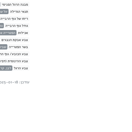
מבנה הרגל הפנימי
תנאי הגדילה
על שר
ריחו של גוף הרבייה
גודל גוף הרבייה
גודל
אכילות
הפטרייה אי
צבע אבקת הנבגים
בשר הפטרייה
שביר
צבע הכובע/ גוף הרב
צבע ההינומית (דפים
צבע הרגל
לבן, קר
עודכן: 2025-01-18