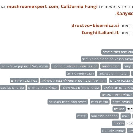
 במידע מהאתרים
California Fungi
,
mushroomexpert.com
וגם
.
Калужс
ה באתר
drustvo-bisernica.si
ה באתר
funghiitaliani.it
הינומית דמויית דפים
ריות הכובע המורכבות מכובע ורגל
 קמור
הכובע שטוח
הכובע שקוע ובעל פיטם במרכזו
הכובע בעל פיטם קטן עגול או חד
הכובע חרוטי, פעמוני
הכובע פעמוני רחב
י הכובע סיביים
העור של הכובע נקרע ומתקלף בצורה מעגלית
פני הכובע שעירים
וליים ישרים, חלקים
השוליים עולים כלפי מעלה
השוליים דקים, חדים
השוליים מפוספסי
השוליים דמויי שיניים
צפופים, דקים
הדפים צרים
הדפים מתמוססים בהבשלה
רגל
חפשיים
ישרה
מתרחבת כלפי מטה
גלילית
ובע
מרכזית
ית
קמחית-פתיתית