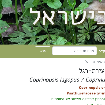
בישראל
קדם
חפש
ת שעירת-רגל
עירת-רגל
Coprinopsis lagopus / Coprinu
Copri
Psathyrellac
וממתין לבדיקה ואישור של המומחים.
וא שם זמני