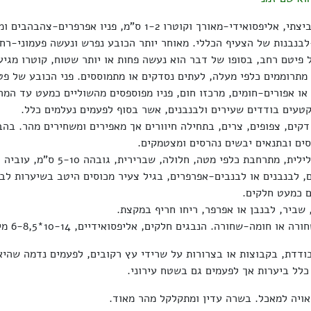
הכובע בתחילה ביצתי, אליפסואידי-מאורך וקוטרו 1-2 ס"מ, פניו אפר
לבנבנות של הצעיף הכללי. מאוחר יותר הכובע נפרש ונעשה פעמוני-רחב
 מתרוממים כלפי מעלה, לעתים נסדקים או מתמוססים. פני הכובע של פט
או אפורים-חומים, מרכזו חום, פניו מפוספסים מהשוליים כמעט עד המר
טעים בודדים שעירים ולבנבנים, אשר בסוף לפעמים נעלמים כלל.
דקים, צפופים, צרים, בתחילה חיוורים אך מאפירים ומשחירים מהר. בה
ים ובתנאים יבשים נהרסים ומצטמקים.
ם, לבנבנים או לבנבים-אפרפרים, בגיל צעיר מכוסים היטב בשיערות לבנ
 כמעט חלקים.
 שביר, לבנבן או אפרפר, ריחו חריף במקצת.
או חומה-שחורה. הנבגים חלקים, אליפסואידיים, 10-14*6-8,5 מיקרון.
ודדת, בקבוצות או בצרורות על שרידי עץ רקובים, לפעמים נדמה שהיא
לל ביערות אך לפעמים גם בשטח עירוני.
אויה למאכל. בשרה עדין ומתקלקל מהר מאוד.