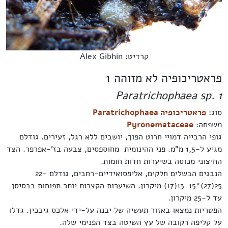
קרדיט: Alex Gibhin
פראטריכופיה לא מזוהה 1
Paratrichophaea sp. 1
סוג:
פראטריכופיה Paratrichophaea
משפחה:
Pyronemataceae
גופי הרבייה דמויי חרוט הפוך, יושבים ללא רגל, זעירים. גודלם
מגיע ל-1,5 מ"מ. פני ההינומית מחוספסים, צבעה בז'-אפרפר. הצד
החיצוני מכוסה בשיערות חדות חומות.
הנבגים הבשלים חלקים, אליפסואידיים-רחבים, גודלם 22-
25(27)*13-15(17) מיקרון. השיערות הקצרות יותר תפוחות בבסיסן
עד ל-25 מיקרון.
הפטריות נמצאו באזור תעשיה של יבנה על-ידי אלכס גיבכין. גדלו
על קליפה רקובה של עץ השיטה בצד הפנימי שלה.