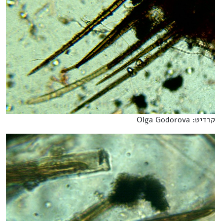
קרדיט: Olga Godorova