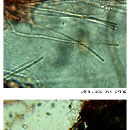
קרדיט: Olga Godorova