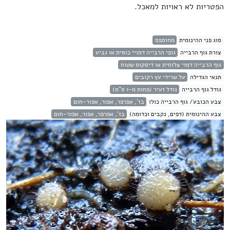
הפטריות לא ראויות למאכל.
סוג פני ההינומית
מחוספס
צורת גוף הרבייה
גופי הרבייה דמויי כוסית או גביע
גוף הרבייה דמוי צלוחית או דיסקוס שטוח
תנאי הגדילה
על שרידי עץ רקובים
גודל גוף הרבייה
גודל זעיר (פחות מ-1 ס"מ)
צבע הכובע/ גוף הרבייה כולו
בז', אפרפר, אפור, אפור-חום
צבע ההינומית (דפים, נקבים וכדומה)
בז', אפרפר, אפור, אפור-חום