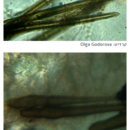
קרדיט: Olga Godorova