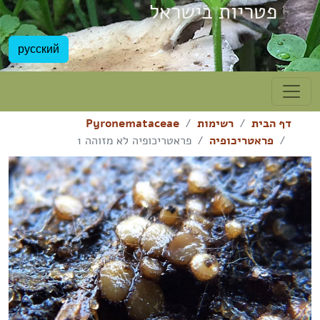
פטריות בישראל
русский
דף הבית
רשימות
Pyronemataceae
פראטריכופיה
פראטריכופיה לא מזוהה 1