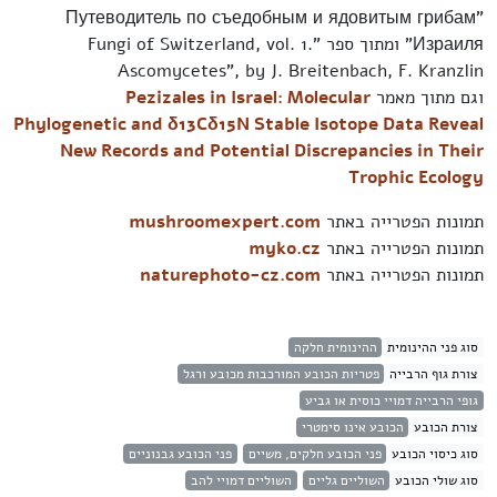
"Путеводитель по съедобным и ядовитым грибам
Израиля" ומתוך ספר "Fungi of Switzerland, vol. 1.
Ascomycetes", by J. Breitenbach, F. Kranzlin
וגם מתוך מאמר
Pezizales in Israel: Molecular
Phylogenetic and δ13Cδ15N Stable Isotope Data Reveal
New Records and Potential Discrepancies in Their
Trophic Ecology
תמונות הפטרייה באתר
mushroomexpert.com
תמונות הפטרייה באתר
myko.cz
תמונות הפטרייה באתר
naturephoto-cz.com
סוג פני ההינומית
ההינומית חלקה
צורת גוף הרבייה
פטריות הכובע המורכבות מכובע ורגל
גופי הרבייה דמויי כוסית או גביע
צורת הכובע
הכובע אינו סימטרי
סוג כיסוי הכובע
פני הכובע חלקים, משיים
פני הכובע גבנוניים
סוג שולי הכובע
השוליים גליים
השוליים דמויי להב