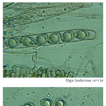
קרדיט: Olga Godorova