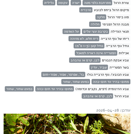
צורת הרגל
מתרחבת כלפי מטה
ישרה
עקומה
גלילית
מיקום הרגל ביחס לכובע
מרכזית
סוג כיסוי הרגל
חלקה
מבנה הרגל הפנימי
חלולה
תנאי הגדילה
בקרבת עצי עלים
על האדמה
ריחו של גוף הרבייה
ריח חלש, לא מזוהה
גודל גוף הרבייה
גודל קטן (1-5 ס"מ)
אכילות
הפטרייה אינה ראויה למאכל
צבע אבקת הנבגים
לבן, קרם או צהבהב
בשר הפטרייה
שביר, עדין
צבע הכובע/ גוף הרבייה כולו
בז', אפרפר, אפור, אפור-חום
מחום-בהיר עד חום-כהה
כמעט שחור, שחור
צבע ההינומית (דפים, נקבים וכדומה)
מחום-בהיר עד חום-כהה
כמעט שחור, שחור
צבע הרגל
לבן, קרם או צהבהב
עודכן: 2026-04-28