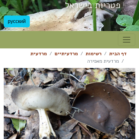
פטריות בישראל
русский
דף הבית
רשימות
מרדעיתיים
מרדעית
מרדעית מאפירה