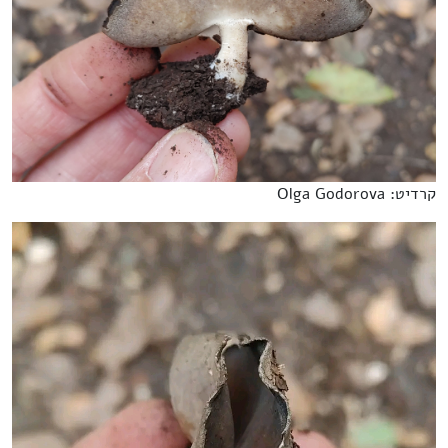
קרדיט: Olga Godorova