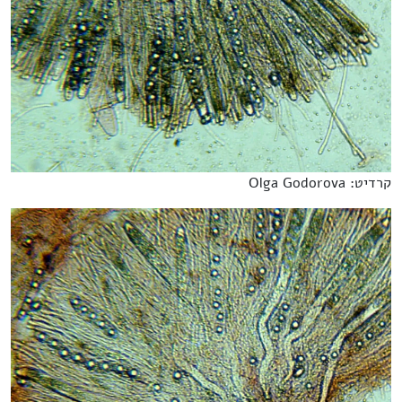
קרדיט: Olga Godorova