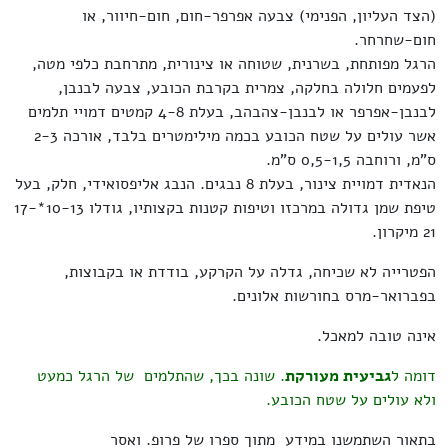
(הצד העליון, הפנימי) צבעה אפרפר-חום, חום-חיוור, או
חום-שחרחר.
הרגל מפותחת, בשרנית, שטוחה או צינורית, מתרחבת כלפי מטה,
לפעמים חלולה בחלקה, צמרית בקרבת הכובע, צבעה לבנבן,
לבנבן-אפרפר או לבנבן-צהבהב, בעלת 4-8 קמטים דמויי תלמים
אשר עולים על שטח הכובע בכמה מילימטרים בלבד, אורכה 2-3
ס"מ, ורוחבה 0,5-1,5 ס"מ.
הנאדית דמויית צינור, בעלת 8 נבגים. הנבג אליפסואידי, חלק, בעל
טיפת שמן גדולה במרכזו וטיפות קטנות בקצותיו, גודלו 10-13*17-
21 מיקרון.
הפטרייה לא שכיחה, גדלה על הקרקע, בודדת או בקבוצות,
בפברואר-מרס בחורשות אלונים.
אינה טובה למאכל.
דומה ל
גביעית מעורקת
. שונה בכך, שהתלמים של הרגל כמעט
ולא עולים על שטח הכובע.
בתאור השתמשנו במידע מתוך ספרו של פרופ. ואסר