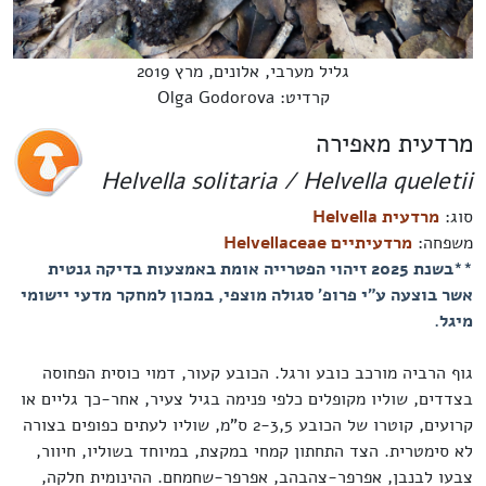
גליל מערבי, אלונים, מרץ 2019
קרדיט: Olga Godorova
מרדעית מאפירה
Helvella solitaria / Helvella queletii
סוג:
מרדעית Helvella
משפחה:
מרדעיתיים Helvellaceae
**בשנת 2025 זיהוי הפטרייה אומת באמצעות בדיקה גנטית
אשר בוצעה ע"י פרופ' סגולה מוצפי, במכון למחקר מדעי יישומי
מיגל.
גוף הרביה מורכב כובע ורגל. הכובע קעור, דמוי כוסית הפחוסה
בצדדים, שוליו מקופלים כלפי פנימה בגיל צעיר, אחר-כך גליים או
קרועים, קוטרו של הכובע 2-3,5 ס"מ, שוליו לעתים כפופים בצורה
לא סימטרית. הצד התחתון קמחי במקצת, במיוחד בשוליו, חיוור,
צבעו לבנבן, אפרפר-צהבהב, אפרפר-שחמחם. ההינומית חלקה,