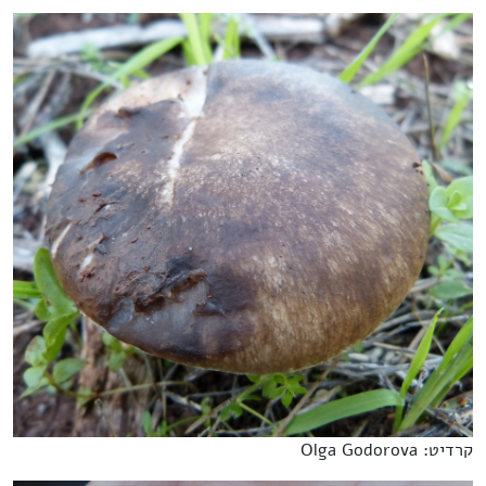
קרדיט: Olga Godorova