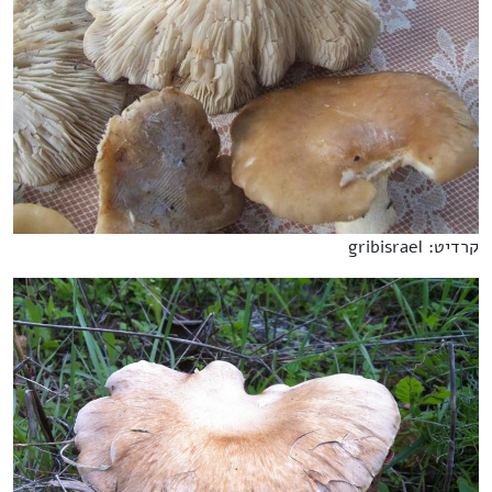
קרדיט: gribisrael