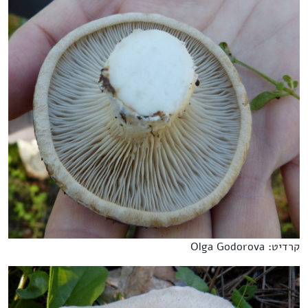
קרדיט: Olga Godorova