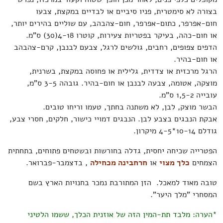
בצורה לא סימטרית, פניו סיביים או לבדיים במקצת, צבעו
חום-אפרפר, כתום-אפרפר, חום-צהבהב, עם שוליים בהירים יותר,
או חום-כהה, בעיקר בפטריות צעירות, קוטרו 4-18(30) ס"מ.
הדפים צפופים, רחבים, גולשים לרגל, צבעם לבנבן, קרם-צהבהב
או חום-בהיר.
הרגל מרכזית או צדדית, גלילית או פחוסה במקצת, בשרנית,
מוצקה, אטומה, צבעה לבנבן או חום-בהיר. גובהה 3-5 ס"מ,
עובייה 1,5-2 ס"מ.
הבשר מוצק, לבן, לא משתנה בחתך, טעמו וריחו טובים.
אבקת הנבגים בצבע לבן. הנבגים דמויי כישור, חלקים, חסרי צבע,
גודלם 10-14*4-5 מיקרון.
הפטרייה שכיחה יחסית, גדלה בחורשות ובשטחים פתוחים, בתחתית
הצמחים
כלך מצוי
או
חרחבינה מכחילה
, בדצמבר-פברואר.
טובה מאוד למאכל. הזן המתורבת נמכר בחנויות הארץ בשם
המסחרי "מלך היער".
*הערה: מלבד תת-המין הזה של אוזנית הכלך, ששמו הלטיני