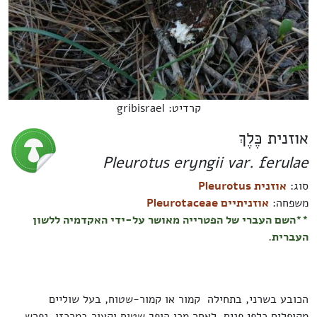
קרדיט: gribisrael
אוזנית כֶּלֶךְ
Pleurotus eryngii var. ferulae
סוג:
אוזנית Pleurotus
משפחה:
אוזניתיים Pleurotaceae
**השם העברי של הפטרייה מאושר על-ידי האקדמיה ללשון
העברית.
הכובע בשרני, בתחילה קמור או קמור-שטוח, בעל שוליים
מקופלים כלפי פנים, לאחר מכן הופך שטוח וקעור במרכזו, נפרש