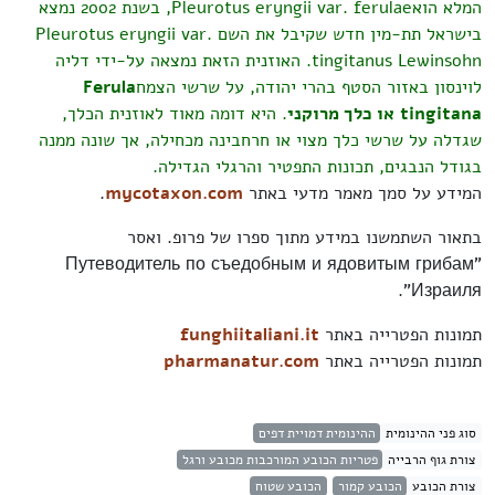
המלא הואPleurotus eryngii var. ferulae, בשנת 2002 נמצא
בישראל תת-מין חדש שקיבל את השם Pleurotus eryngii var.
tingitanus Lewinsohn. האוזנית הזאת נמצאה על-ידי דליה
לוינסון באזור הסטף בהרי יהודה, על שרשי הצמח
Ferula
tingitana או כלך מרוקני
. היא דומה מאוד לאוזנית הכלך,
שגדלה על שרשי כלך מצוי או חרחבינה מכחילה, אך שונה ממנה
בגודל הנבגים, תכונות התפטיר והרגלי הגדילה.
המידע על סמך מאמר מדעי באתר
mycotaxon.com
.
בתאור השתמשנו במידע מתוך ספרו של פרופ. ואסר
"Путеводитель по съедобным и ядовитым грибам
Израиля".
תמונות הפטרייה באתר
funghiitaliani.it
תמונות הפטרייה באתר
pharmanatur.com
סוג פני ההינומית
ההינומית דמויית דפים
צורת גוף הרבייה
פטריות הכובע המורכבות מכובע ורגל
צורת הכובע
הכובע קמור
הכובע שטוח