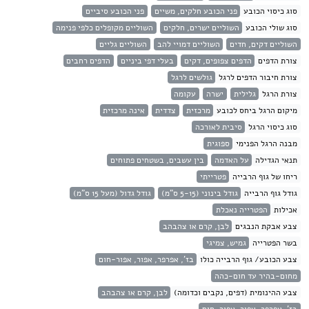
סוג כיסוי הכובע
פני הכובע חלקים, משיים
פני הכובע סיביים
סוג שולי הכובע
השוליים ישרים, חלקים
השוליים מקופלים כלפי פנימה
השוליים דקים, חדים
השוליים דמויי להב
השוליים גליים
צורת הדפים
הדפים צפופים, דקים
בעלי דפי ביניים
הדפים רחבים
צורת חיבור הדפים לרגל
גולשים לרגל
צורת הרגל
גלילית
ישרה
עקומה
מיקום הרגל ביחס לכובע
מרכזית
צדדית
אינה מרכזית
סוג כיסוי הרגל
סיבית לאורכה
מבנה הרגל הפנימי
ספוגית
תנאי הגדילה
על האדמה
בין עשבים, בשטחים פתוחים
ריחו של גוף הרבייה
פטרייתי
גודל גוף הרבייה
גודל בינוני (5-15 ס"מ)
גודל גדול (מעל 15 ס"מ)
אכילות
הפטרייה נאכלת
צבע אבקת הנבגים
לבן, קרם או צהבהב
בשר הפטרייה
גמיש, צמיגי
צבע הכובע/ גוף הרבייה כולו
בז', אפרפר, אפור, אפור-חום
מחום-בהיר עד חום-כהה
צבע ההינומית (דפים, נקבים וכדומה)
לבן, קרם או צהבהב