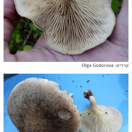
קרדיט: Olga Godorova