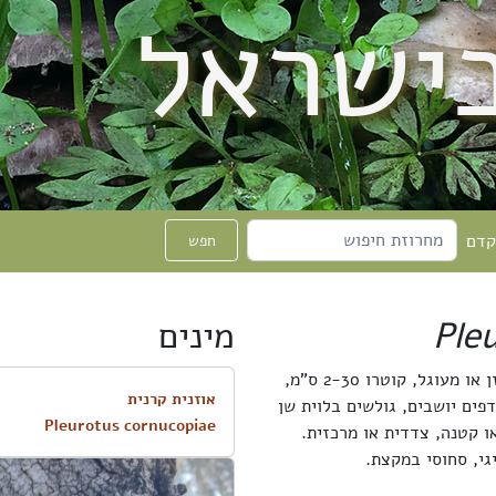
בישראל
קדם
חפש
Ple
מינים
(Pleurotus) - הכובע בשרני, דמוי אוזן או מעוגל, קוטרו 2-30 ס"מ,
אוזנית קרנית
פים יושבים, גולשים בלוית שן
Pleurotus cornucopiae
 קטנה, צדדית או מרכזית.
י, סחוסי במקצת.