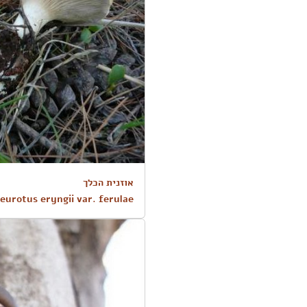
אוזנית הכלך
leurotus eryngii var. ferulae