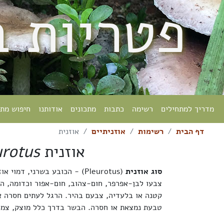
פטריות 
מדריך למתחילים
רשימה
כתבות
מתכונים
אודותנו
חיפוש מת
דף הבית
רשימות
אוזניתיים
אוזנית
אוזנית
urotus
סוג אוזנית
צבעו לבן-אפרפר, חום-צהוב, חום-אפור וכדומה, הד
קטנה או בלעדיה, צבעם בהיר. הרגל לעתים חסרה או
טבעת נמצאת או חסרה. הבשר בדרך כלל מוצק, צמיג