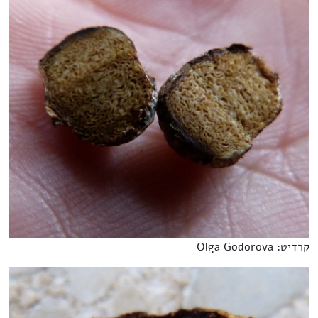
קרדיט: Olga Godorova