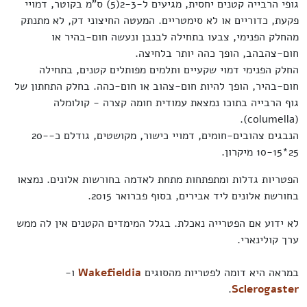
גופי הרבייה קטנים יחסית, מגיעים ל-2-3(5) ס"מ בקוטר, דמויי
פקעת, כדוריים או לא סימטריים. המעטה החיצוני דק, לא מתנתק
מהחלק הפנימי, צבעו בתחילה לבנבן ונעשה חום-בהיר או
חום-צהבהב, הופך כהה יותר בלחיצה.
החלק הפנימי דמוי שקעיים ותלמים מפותלים קטנים, בתחילה
חום-בהיר, הופך להיות חום-צהוב או חום-כהה. בחלק התחתון של
גוף הרבייה בתוכו נמצאת עמודית חומה קצרה - קולומלה
(columella).
הנבגים צהובים-חומים, דמויי כישור, מקושטים, גודלם כ-20-
25*10-15 מיקרון.
הפטריות גדלות ומתפתחות מתחת לאדמה בחורשות אלונים. נמצאו
בחורשת אלונים ליד אבירים, בסוף פברואר 2015.
לא ידוע אם הפטרייה נאכלת. בגלל המימדים הקטנים אין לה ממש
ערך קולינארי.
במראה היא דומה לפטריות מהסוגים
Wakefieldia
ו-
.
Sclerogaster