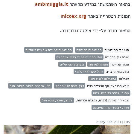
בתאור השתמשתי במידע מהאתר
ambmuggia.it
תמונות הפטרייה באתר
micoex.org
התאור חובר על-ידי אולגה גודורובה.
סוג פני ההינומית
ההינומית מפותלת
ההינומית דמויית שקעים רשתיים
צורת גוף הרבייה
גופי הרבייה דמויי כדור או פקעת
תנאי הגדילה
מתחת לאדמה
בקרבת עצי עלים
גודל גוף הרבייה
גודל קטן (1-5 ס"מ)
אכילות
האכילות לא ידועה
צבע הכובע/ גוף הרבייה כולו
לבן, קרם או צהבהב
בז', אפרפר, אפור, אפור-חום
מחום-בהיר עד חום-כהה
צבע ההינומית (דפים, נקבים וכדומה)
צהוב, אוכר, צבע חול
מחום-בהיר עד חום-כהה
עודכן: 2025-02-20