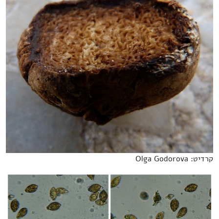
קרדיט: Olga Godorova