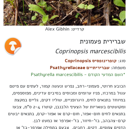
קרדיט: Alex Gibhin
שברירית פעמונית
Coprinopsis marcescibilis
סוג:
קופרינופסיס Coprinopsis
משפחה:
שבריריתיים Psathyrellaceae
*השם המדעי הקודם - Psathyrella marcescibilis
הכובע חרוטי, פעמוני-רחב, נפרש ונעשה קמור, לעתים עם פיטם
עגול במרכזו, פניו ערומים ומכוסים בסיבים עדינים, מפוספסים,
במיוחד בתנאים לחים, היגרופניים, שוליו דקים, גליים במקצת
ומקושטים בשאריות של הצעיף הלבנבן, קוטרו 2-4 ס"מ, צבעו
בתנאים לחים חום-אפור, חום-קרם או אפור-קרם, בתנאים יבשים
קרם-צהבהב, בז'-חיוור, בז'-אפרפר או כמעט לבן.
הדפים צפופים, דקים, רחבים, צבעם בתחילה אפרפר-בז' או