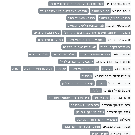
צורת גוף הרבייה
פטריות הכובע המורכבות מכובע ורגל
צורת הכובע
הכובע שטוח
הכובע בעל פיטם קטן עגול או חד
הכובע חרוטי, פעמוני
הכובע פעמוני רחב
סוג כיסוי הכובע
פני הכובע חלקים, משיים
הכובע היגרופני (משנה את צבעו בתנאי לחות)
פני הכובע סיביים
סוג שולי הכובע
השוליים יורדים כלפי מטה
השוליים מצויצים
השוליים דקים, חדים
השוליים ישרים, חלקים
צורת הדפים
הדפים צפופים, דקים
בעלי דפי ביניים
הדפים רחבים
צורת חיבור הדפים לרגל
יושבים, מחוברים לרגל
צורת הרגל
גלילית
מתרחבת כלפי מטה
עקומה
דקה או חוטית-דקה
ישרה
מיקום הרגל ביחס לכובע
מרכזית
סוג כיסוי הרגל
חלקה
קמחית בחלקה העליון
מבנה הרגל הפנימי
חלולה
תנאי הגדילה
על האדמה
בין עשבים, בשטחים פתוחים
ריחו של גוף הרבייה
ריח חלש, לא מזוהה
גודל גוף הרבייה
גודל קטן (1-5 ס"מ)
אכילות
הפטרייה אינה ראויה למאכל
צבע אבקת הנבגים
מחום-בהיר עד חום-כהה
בשר הפטרייה
שביר, עדין