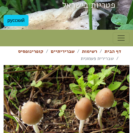
פטריות בישראל
русский
דף הבית
רשימות
שבריריתיים
קופרינופסיס
שברירית פעמונית