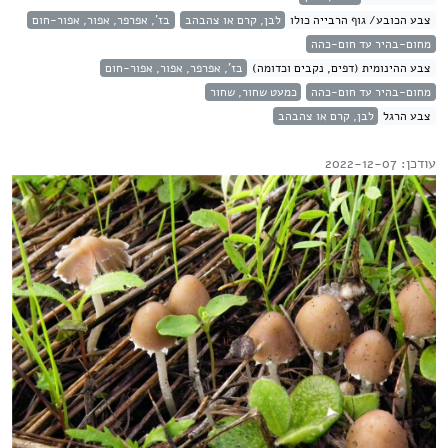
צבע הכובע/ גוף הרבייה כולו
לבן, קרם או צהבהב
בז', אפרפר, אפור, אפור-חום
מחום-בהיר עד חום-כהה
צבע ההינומית (דפים, נקבים וכדומה)
בז', אפרפר, אפור, אפור-חום
מחום-בהיר עד חום-כהה
כמעט שחור, שחור
צבע הרגל
לבן, קרם או צהבהב
עודכן: 2022-12-07