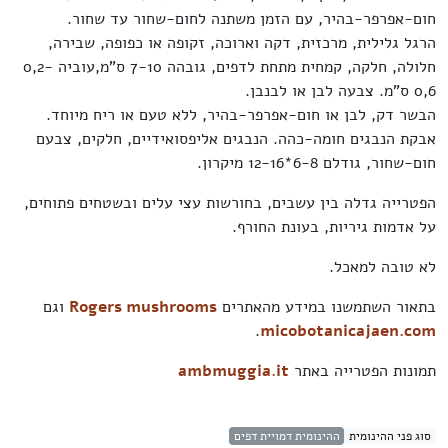
חום-אפרפר-בהיר, עם הזמן משתנה לחום-שחור עד שחור.
הרגל גלילית, מרכזית, דקה וארוכה, זקופה או כפופה, שבירה,
חלולה, חלקה, קמחית מתחת לדפים, גובהה 7-10 ס"מ,עוביה 0,2-
0,6 ס"מ. צבעה לבן או לבנבן.
הבשר דק, לבן או חום-אפרפר-בהיר, ללא טעם או ריח מיוחד.
אבקת הנבגים חומה-כהה. הנבגים אליפסואידיים, חלקים, צבעם
חום-שחור, גודלם 6-8*12-16 מיקרון.
הפטרייה גדלה בין עשבים, בחורשות עצי עלים ובשטחים פתוחים,
על אדמות גיריות, בעונת החורף.
לא טובה למאכל.
בתאור השתמשנו במידע מהאתרים
Rogers mushrooms
וגם
.
micobotanicajaen.com
תמונות הפטרייה באתר
ambmuggia.it
סוג פני ההינומית
ההינומית דמויית דפים