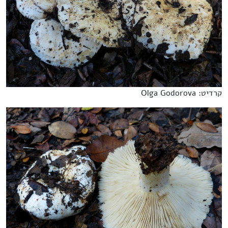
קרדיט: Olga Godorova