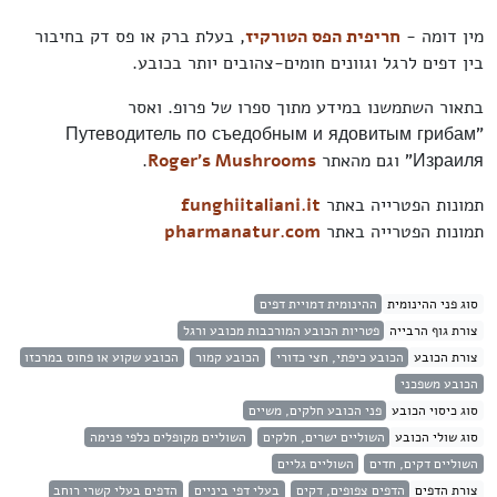
מין דומה -
חריפית הפס הטורקיז
, בעלת ברק או פס דק בחיבור
בין דפים לרגל וגוונים חומים-צהובים יותר בכובע.
בתאור השתמשנו במידע מתוך ספרו של פרופ. ואסר
"Путеводитель по съедобным и ядовитым грибам
Израиля" וגם מהאתר
Roger's Mushrooms
.
תמונות הפטרייה באתר
funghiitaliani.it
תמונות הפטרייה באתר
pharmanatur.com
סוג פני ההינומית
ההינומית דמויית דפים
צורת גוף הרבייה
פטריות הכובע המורכבות מכובע ורגל
צורת הכובע
הכובע כיפתי, חצי כדורי
הכובע קמור
הכובע שקוע או פחוס במרכזו
הכובע משפכני
סוג כיסוי הכובע
פני הכובע חלקים, משיים
סוג שולי הכובע
השוליים ישרים, חלקים
השוליים מקופלים כלפי פנימה
השוליים דקים, חדים
השוליים גליים
צורת הדפים
הדפים צפופים, דקים
בעלי דפי ביניים
הדפים בעלי קשרי רוחב