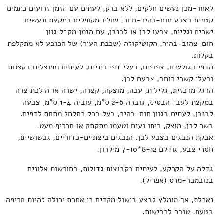
לאחר-מכן נעשים חלקים, ללא ברק, לעתים עם הזמן זרועים כתמים
קטנים בצבע חום-בהיר-חיור, שוליו מקופלים במקצת ונעשים
ישרים וגליים, צבעו לבן או לבנבן, עם הזמן מקבל גוון
חום-צהוב-בהיר. הקוטיקולה (שכבת העור) של הכובע לא מתקלפת
בקלות.
הדפים גולשים, צפופים, בעלי דפי ביניים, לעיתים מפוצלים בקצוות
ובעלי קשרי רוחב, צבעם לבן.
הרגל מרכזית, גלילית, עבה, מוצקה, קצרה, ישרה או הולכת צרה
במקצת לעבר הבסיס, גובהה 2-6 ס"מ, עוביה 1-4 ס"מ, צבעה
לבנבן, לעתים בגוון חום-בהיר, בעל ברק כחלחל מתחת לדפים.
בשר לבן, מוצק, ריחו נעים וטעמו מתקתק או חרריף מעט.
אבקת הנבגים בצבע לבן. הנבגים ביצתיים-כדוריים, גבשושיים,
חסרי צבע, גודלם 8-12*7-10 מיקרון.
גדלה על הקרקע, לעיתים בקבוצות גדולות, בחורשות אלונים
בנובמבר-מרס (אפריל).
נאכלת, אך מומלץ לבצע בישול מקדים כי אחרת יכולה להיות חריפה
בטעם. טובה לכבישות.