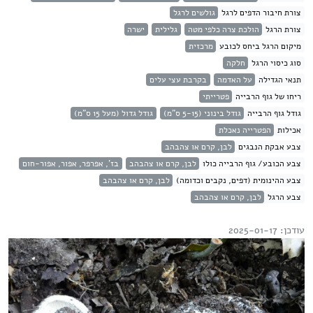
צורת חיבור הדפים לרגל
גולשים לרגל
צורת הרגל
הולכת צרה כלפי מטה
גלילית
ישרה
מיקום הרגל ביחס לכובע
מרכזית
סוג כיסוי הרגל
חלקה
תנאי הגדילה
על האדמה
בקרבת עצי עלים
ריחו של גוף הרבייה
פטרייתי
גודל גוף הרבייה
גודל בינוני (5-15 ס"מ)
גודל גדול (מעל 15 ס"מ)
אכילות
הפטרייה נאכלת
צבע אבקת הנבגים
לבן, קרם או צהבהב
צבע הכובע/ גוף הרבייה כולו
לבן, קרם או צהבהב
בז', אפרפר, אפור, אפור-חום
צבע ההינומית (דפים, נקבים וכדומה)
לבן, קרם או צהבהב
צבע הרגל
לבן, קרם או צהבהב
עודכן: 2025-01-17