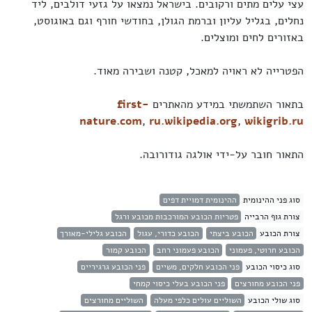
עצי עלים מתים ורקובים. בישראל נמצאו על גזעי דולבים, ליד
נחלים, בגליל עליון וברמת הגולן, בחודשי חורף וגם באוגוסט,
באזורים לחים ומוצלים.
הפטרייה לא ראויה למאכל, קטנה ושבירה מאוד.
בתאור השתמשתי במידע מהאתרים
first-
nature.com
,
ru.wikipedia.org
,
wikigrib.ru
התאור חובר על-ידי אולגה גודורובה.
סוג פני ההינומית
ההינומית דמויית דפים
צורת גוף הרבייה
פטריות הכובע המורכבות מכובע ורגל
צורת הכובע
הכובע ביצתי
הכובע כדורי, עגול
הכובע גלילי-מאורך
הכובע חרוטי, פעמוני
הכובע פעמוני רחב
הכובע קמור
סוג כיסוי הכובע
פני הכובע חלקים, משיים
פני הכובע גרגיריים
פני הכובע מחורצים
פני הכובע בעלי כיסוי קמחי
סוג שולי הכובע
השוליים עולים כלפי מעלה
השוליים מחורצים