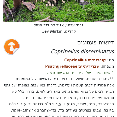
גליל עליון, אזור לח ליד הנחל
קרדיט: Gev Mirkin
דיואית פעמונים
Coprinellus disseminatus
סוג:
קופרינלוס Coprinellus
משפחה:
שבריריתיים Psathyrellaceae
*השם העברי של הפטרייה הוא שם זמני.
**זיהוי הפטרייה משוער ודורש בדיקה ואישור של המומחים.
אלה פטריות דפים קטנות ועדינות, גדלות במושבות צפופות של גופי
רבייה רבים על גזעי עצים מתים באזורים לחים. בדרך כלל לא
תפגשו פטרייה בודדת, תמיד יהיו שם מספר גופי רבייה.
הכובע דק, רזה, שביר, מגיע ל-1-1,5 ס"מ לרוחב וכ-1-1,5 ס"מ
בגובה, צבעו בפרטים צעירים בז', בז'-צהבהב או צהוב-אוקר,
כהה יותר במרכז, וצורתו ביצתית או אליפסואידית-מאורכת. עם