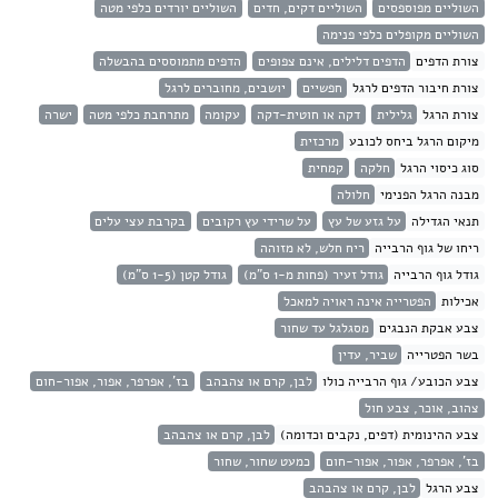
השוליים מפוספסים
השוליים דקים, חדים
השוליים יורדים כלפי מטה
השוליים מקופלים כלפי פנימה
צורת הדפים
הדפים דלילים, אינם צפופים
הדפים מתמוססים בהבשלה
צורת חיבור הדפים לרגל
חפשיים
יושבים, מחוברים לרגל
צורת הרגל
גלילית
דקה או חוטית-דקה
עקומה
מתרחבת כלפי מטה
ישרה
מיקום הרגל ביחס לכובע
מרכזית
סוג כיסוי הרגל
חלקה
קמחית
מבנה הרגל הפנימי
חלולה
תנאי הגדילה
על גזע של עץ
על שרידי עץ רקובים
בקרבת עצי עלים
ריחו של גוף הרבייה
ריח חלש, לא מזוהה
גודל גוף הרבייה
גודל זעיר (פחות מ-1 ס"מ)
גודל קטן (1-5 ס"מ)
אכילות
הפטרייה אינה ראויה למאכל
צבע אבקת הנבגים
מסגלגל עד שחור
בשר הפטרייה
שביר, עדין
צבע הכובע/ גוף הרבייה כולו
לבן, קרם או צהבהב
בז', אפרפר, אפור, אפור-חום
צהוב, אוכר, צבע חול
צבע ההינומית (דפים, נקבים וכדומה)
לבן, קרם או צהבהב
בז', אפרפר, אפור, אפור-חום
כמעט שחור, שחור
צבע הרגל
לבן, קרם או צהבהב