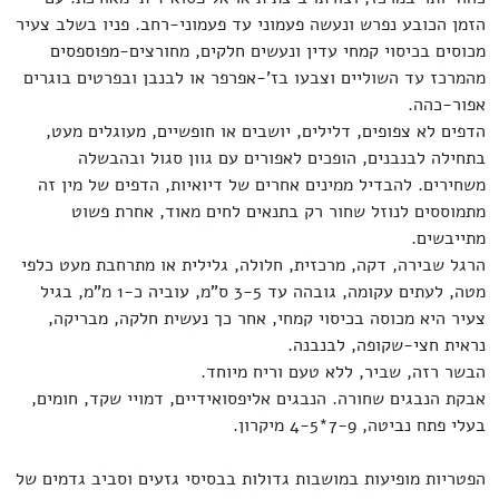
הזמן הכובע נפרש ונעשה פעמוני עד פעמוני-רחב. פניו בשלב צעיר
מכוסים בכיסוי קמחי עדין ונעשים חלקים, מחורצים-מפוספסים
מהמרכז עד השוליים וצבעו בז'-אפרפר או לבנבן ובפרטים בוגרים
אפור-כהה.
הדפים לא צפופים, דלילים, יושבים או חופשיים, מעוגלים מעט,
בתחילה לבנבנים, הופכים לאפורים עם גוון סגול ובהבשלה
משחירים. להבדיל ממינים אחרים של דיואיות, הדפים של מין זה
מתמוססים לנוזל שחור רק בתנאים לחים מאוד, אחרת פשוט
מתייבשים.
הרגל שבירה, דקה, מרכזית, חלולה, גלילית או מתרחבת מעט כלפי
מטה, לעתים עקומה, גובהה עד 3-5 ס"מ, עוביה כ-1 מ"מ, בגיל
צעיר היא מכוסה בכיסוי קמחי, אחר כך נעשית חלקה, מבריקה,
נראית חצי-שקופה, לבנבנה.
הבשר רזה, שביר, ללא טעם וריח מיוחד.
אבקת הנבגים שחורה. הנבגים אליפסואידיים, דמויי שקד, חומים,
בעלי פתח נביטה, 7-9*4-5 מיקרון.
הפטריות מופיעות במושבות גדולות בבסיסי גזעים וסביב גדמים של