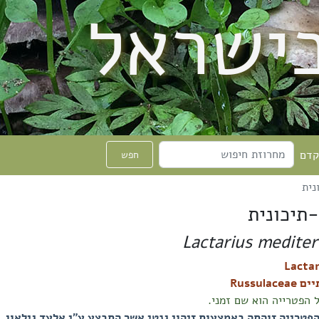
בישראל
קדם
חפש
נית
-תיכונית
Lactarius mediter
Russulac
הפטרייה הוא שם זמני.
*בשנת 2024 הפטרייה זוהתה באמצעות זיהוי גנטי אשר התבצע ע"י אלעד גילאו