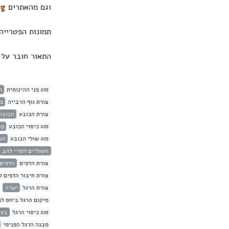
וגם מהאתרים
rg
תמונות הפטריי
התאור חובר על-
סוג פני ההינומית
ה
צורת גוף הרבייה
פט
צורת הכובע
הכובע
סוג כיסוי הכובע
פנ
סוג שולי הכובע
הש
השוליים דמויי להב
צורת הדפים
הדפים 
צורת חיבור הדפים ל
צורת הרגל
ישרה
מיקום הרגל ביחס לכ
סוג כיסוי הרגל
בעל
מבנה הרגל הפנימי