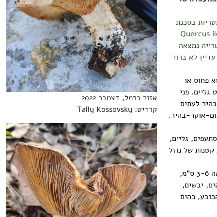
טריות בסכנת
ה לרוב בחורשות של אלון הגלעין Quercus ilex
רייה נמצאה
ם איתו. עדיין לא ברור
פלים והוא פחוס או
גליים. פני
אזור כרמל, דצמבר 2022
בהיר לעתים
קרדיט: Tally Kossovsky
ום-אוקר-בהיר.
תעפים, גליים,
קטנות של נוזל
הרגל קצרה ביחס לקוטר הכובע, מרכזית, גלילית, ישרה או הולכת צרה כלפי מטה, גובהה 3-6 ס"מ,
קים, יבשים,
כובע, כהים