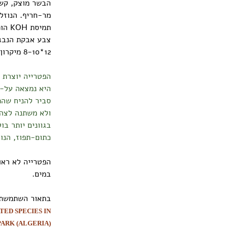
הבשר מוצק, קשה
מר-חריף. הנוזל
תמיסת KOH הופכת את הבע הבשר לצהוב-גופרית.
12*8-10 מיקרון.
הפטרייה יוצרת ש
סביר להניח שהת
ולא משתנה לצה
בגוונים יותר בו
כתום-תפוז, הנו
הפטרייה לא ראו
במים.
בתאור השתמשתי
ATED SPECIES
IN
ARK (ALGERIA)