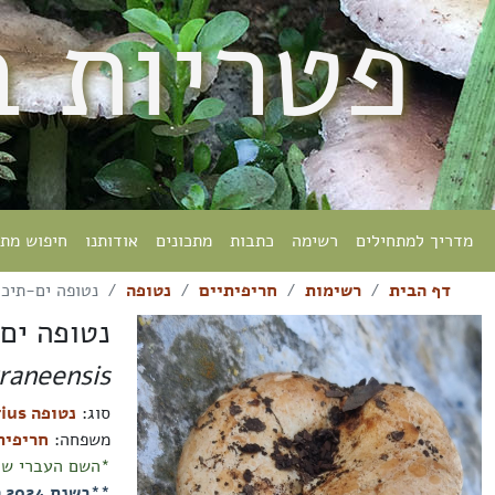
פטריות 
מדריך למתחילים
רשימה
כתבות
מתכונים
אודותנו
חיפוש מת
דף הבית
רשימות
חריפיתיים
נטופה
נטופה ים-תיכו
נטופה ים
raneensis
סוג:
נטופה Lactarius
משפחה:
חריפיתיים eae
*השם העברי של 
*