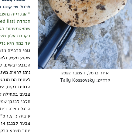
פרופ' שי קובו
*הפטרייה נחשבת
הכחדה (
ed list
שמצטמצמות בגלל
עד כמה היא נדי
שקוע מעט, ולאחר
הכובע יבשים, ל
ניתן לראות מעג
אזור כרמל, דצמבר 2022
לעתים הם מודגש
קרדיט: Tally Kossovsky
הדפים דקים, צרי
צבעם בתחילה קר
חלבי לבנבן שמ
עובי
צבעה לבנבן או 
יותר מצבע הרקע