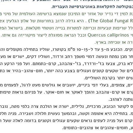
 בפקולטה לחקלאות באוניברסיטה העברית.
 למין די נדיר של אזור ים התיכון שנמצא ברשימה העולמית של מיני פ
The Global Fungal R
)
. היא גדל
 שריפות טבעיות וכריתה למטרות בנייה ושטחי חקלאות. בישראל הפט
בקרבת אלון מצוי Quercus calliprinos וככל הנראה מסוגלת ליצור מיקוריזה ג
רה או שכיחה בארץ.
גופי הרבייה מוצקים. הכובע מ-5 עד ל-10-15 ס"מ בקוטרו, שוליו בתחילה מקו
 מכן נפתח ונעשה דמוי משפך רחב ורדוד, ושוליו דקים, ישרים או מעט 
לא ברק, צבעו בז'-ורדרד, בז'-צהבהב, קרם-כתמתם. ועל פני הרקע ה
לים של שקעים קטנים ועגולים בצבע כהה יותר, חום-צהוב-בהיר או כת
ים יותר בקרבת השוליים.
ם, צפופים, בעלי דפי ביניים, יושבים או גולשים מעט לרגל, לפעמים מס
ם או קרם-צהבהב והופך לאוקר או חום-אוקר. על פניהם נראות טיפות 
שתנה לצהוב.
ה 1,5-3 ס"מ. בתחילה היא אטומה וקשה, ובהמשך נעשית חלולה ושבירה. פניה חל
קרם ועל פניה לעתים נראים שקעים עגולים וקטנים בדומה לאלה שעל ה
, חומים-צהובים או צהובים-כתומים.