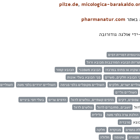
pilze.de
,
micologica-barakaldo.o
ה באתר
pharmanatur.com
ידי אולגה גודורובה
הינומית דמויית דפים
ריות הכובע המורכבות מכובע ורגל
 שקוע או פחוס במרכזו
הכובע משפכני
הכובע קמור
י הכובע חלקים, משיים
פני הכובע בעלי אונות
וליים ישרים, חלקים
השוליים מקופלים כלפי פנימה
השוליים יורדים כלפי מטה
השוליים 
השוליים גליים
צפופים, דקים
הדפים קשתיים, גולשים לרגל
הדפים צרים
בעלי דפי ביניים
רגל
יושבים, מחוברים לרגל
גולשים לרגל
הולכת צרה כלפי מטה
גלילית
ובע
מרכזית
ת כתמים
מנוקדת
חלקה
ספוגית
אטומה
חלולה