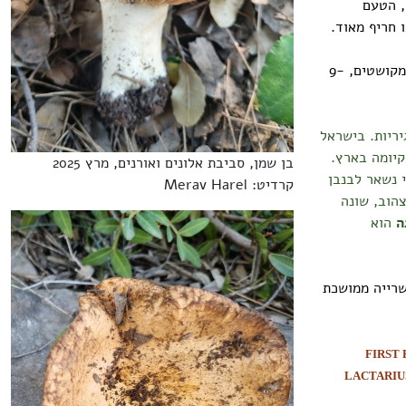
, הטעם
 חריף מאוד.
צבע אבקת הנבגים קרם-צהבהב. הנבגים אליפסואידיים-רחבים עד כדוריים, מצולעים-מקושטים, 9-
יריות. בישראל
מבר. עד לשנת 2024 לא ידענו על קיומה בארץ.
בן שמן, סביבת אלונים ואורנים, מרץ 2025
 נשאר לבנבן
קרדיט: Merav Harel
הוב, שונה
ה
הוא
שרייה ממושכת
FIRST
LACTARI