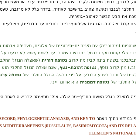
, לבנבן, בחתך משתנה לקרם-צהבהב, ריחו פירותי עדין או מעט חריף
 החלבי לבנבן ונעשה צהוב בחשיפה לאוויר, בדרך כלל לא מרובה, טעמו
ותפות (מיקוריזה) עם מינים ים-תיכוניים של אלונים, מעדיפה אדמות ג
היא נמצאה על-ידי טלי קוסובסקי בכרמל בחודש דצ
בלבלנו בשטח בינה לבין מין קרוב
נטופה דורית
(שאצלה הנוזל החלבי
וב.)
מין קרוב נוסף,
נטופה זהובת-נטף
, שגם אצלה הנוזל החלבי הוא צ
לטים של ורוד בצבע הכובע ועל פני הרגל. הנוזל החלבי של
נטופה ערב
זל החלבי של
נטופה דממנית
הוא אדום-ייני.
יה למאכל בגלל הטעם החריף-מר שלה. אולי מתאימה לכבישה לאחר ה
 במידע מתוך מאמר
 RECORD, PHYLOGENETIC ANALYSIS, AND KEY TO
US
MEDITERRANEENSIS (RUSSULALES, BASIDIOMYCOTA) AND ITS REL
TLEMCEN'S NATIONAL P