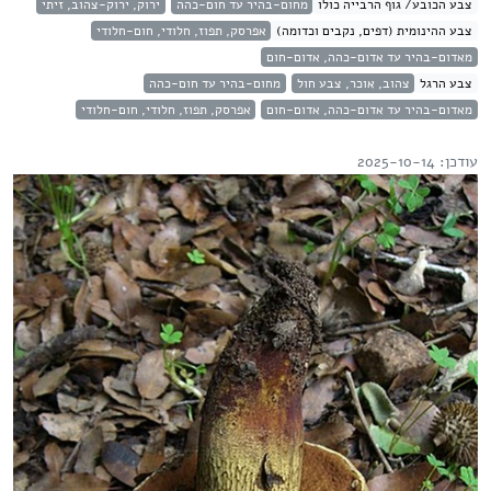
צבע הכובע/ גוף הרבייה כולו
מחום-בהיר עד חום-כהה
ירוק, ירוק-צהוב, זיתי
צבע ההינומית (דפים, נקבים וכדומה)
אפרסק, תפוז, חלודי, חום-חלודי
מאדום-בהיר עד אדום-כהה, אדום-חום
צבע הרגל
צהוב, אוכר, צבע חול
מחום-בהיר עד חום-כהה
מאדום-בהיר עד אדום-כהה, אדום-חום
אפרסק, תפוז, חלודי, חום-חלודי
עודכן: 2025-10-14