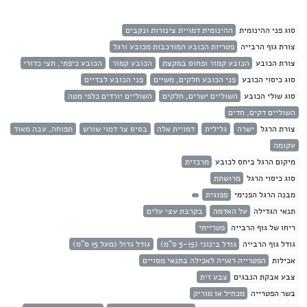
סוג פני ההינומית
ההינומית דמויית צינורות ונקבים
צורת גוף הרבייה
פטריות הכובע המורכבות מכובע ורגל
צורת הכובע
הכובע קמור ופחוס במקצת
הכובע קמור
הכובע כיפתי, חצי כדורי
סוג כיסוי הכובע
פני הכובע חלקים, משיים
פני הכובע לבדיים
סוג שולי הכובע
השוליים ישרים, חלקים
השוליים יורדים כלפי מטה
השוליים דקים, חדים
צורת הרגל
ישרה
גלילית
דמויית אלה
בסיס צר דמוי שורש
תפוחה, עבה מאוד
עקומה
מיקום הרגל ביחס לכובע
מרכזית
סוג כיסוי הרגל
מרושתת
מבנה הרגל הפנימי
ספוגית
תנאי הגדילה
על האדמה
בקרבת עצי עלים
ריחו של גוף הרבייה
פטרייתי
גודל גוף הרבייה
גודל בינוני (5-15 ס"מ)
גודל גדול (מעל 15 ס"מ)
אכילות
הפטרייה ראויה לאכילה בתנאי מסויים
צבע אבקת הנבגים
צבע זית
בשר הפטרייה
מכחיל או מוריק