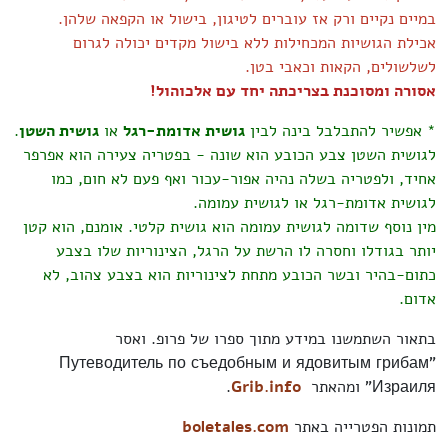
במיים נקיים ורק אז עוברים לטיגון, בישול או הקפאה שלהן.
אכילת הגושיות המכחילות ללא בישול מקדים יכולה לגרום
לשלשולים, הקאות וכאבי בטן.
אסורה ומסוכנת בצריכתה יחד עם אלכוהול!
* אפשיר להתבלבל בינה לבין
גושית אדומת-רגל
או
גושית השטן
.
לגושית השטן צבע הכובע הוא שונה - בפטריה צעירה הוא אפרפר
אחיד, ולפטריה בשלה נהיה אפור-עכור ואף פעם לא חום, כמו
לגושית אדומת-רגל או לגושית עמומה.
מין נוסף שדומה לגושית עמומה הוא
גושית קלטי
. אומנם, הוא קטן
יותר בגודלו וחסרה לו הרשת על הרגל, הצינוריות שלו בצבע
כתום-בהיר ובשר הכובע מתחת לצינוריות הוא בצבע צהוב, לא
אדום.
בתאור השתמשנו במידע מתוך ספרו של פרופ. ואסר
"Путеводитель по съедобным и ядовитым грибам
Израиля" ומהאתר
Grib.info
.
תמונות הפטרייה באתר
boletales.com