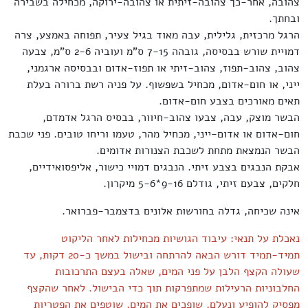
צהובה, אחר-כך צהובה-זיתית או צהובה-ירוקה, מכחילה בשבירה
ובחתך.
הרגל מרכזית, גלילית, עבה מאוד בגיל צעיר, תפוחה באמצע, צרה
דמויית שורש בבסיסה, גובהה 7-15 ס"מ ועוביה 2-6 ס"מ, צבעה
צהוב, צהוב-תפוז, צהוב-זיתי או תפוז-אדום ובבסיסה ארגמני,
ייני, או חום-אדום, מכחיל בשפשוף. על פניה רשת ברורה בעלת
תאים מאורכים בצבע חום-אדום.
הבשר מוצק, עבה, צבעו צהוב-חיוור, בבסיס הרגל אדמדם,
חום-אדום או אדום-ייני, מכחיל מהר, טעמו וריחו טובים. פני שכבת
הבשר הנמצאת מתחת לשכבת הצנורות אדומים.
אבקת הנבגים בצבע זיתי. הנבגים דמויי כישור, אליפסואידיים,
חלקים, צבעם זיתי, גודלם 9-16*5-6 מיקרון.
אינה שכיחה, גדלה בחורשות אלונים בדצמבר-פברואר.
נאכלת על תנאי: עיבוד הגושיות מכחילות לאחר הליקוט
תמיד-תמיד דורש הבאה להרתחה ובישול במשך כ-20 דקות, עד
שעולה הקצף הלבן על פני המים, שאלה בעצם התרכובות
החלבוניות הרעילות שמתפרקות תוך כדי הבישול. לאחר שהקצף
מפסיק להופיע ונעלם, שופכים את המים, שוטפים את הפטריות