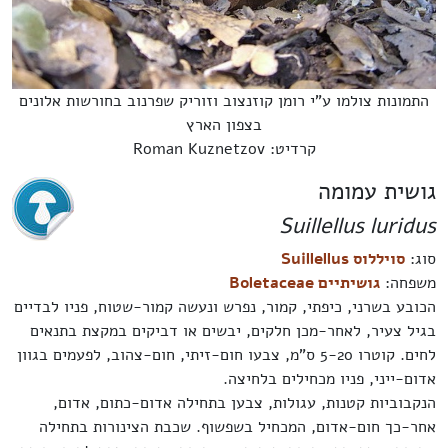
התמונות צולמו ע"י רומן קוזנצוב וזוריק שפרנוב בחורשות אלונים
בצפון הארץ
קרדיט: Roman Kuznetzov
גושית עמומה
Suillellus luridus
סוג:
סויללוס Suillellus
משפחה:
גושיתיים Boletaceae
הכובע בשרני, כיפתי, קמור, נפרש ונעשה קמור-שטוח, פניו לבדיים
בגיל צעיר, לאחר-מכן חלקים, יבשים או דביקים במקצת בתנאים
לחים. קוטרו 5-20 ס"מ, צבעו חום-זיתי, חום-צהוב, לפעמים בגוון
אדום-ייני, פניו מכחילים בלחיצה.
הנקבוביות קטנות, עגולות, צבען בתחילה אדום-כתום, אדום,
אחר-כך חום-אדום, המכחיל בשפשוף. שכבת הצינורות בתחילה